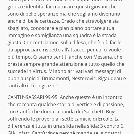
grinta e identità, far maturare questi giovani che
sono di belle speranze ma che vogliamo diventino
anche di belle certezze. Credo che stravolgere sia
sbagliato, conoscere e pian piano portare a tua
immagine e somiglianza una squadra è la strada
giusta. Concentriamoci sulla difesa, che è più facile
da approcciare rispetto all’attacco, per cui ci vuole
più tempo. Ci siamo sentiti anche con Messina, che
presta sempre grande attenzione a tutto quello che
succede in Virtus. Mi sono arrivati vari messaggi di
buon auspicio: Brunamonti, Nesterovic, Rigaudeau e
tanti altri. Li ringrazio”.
CANTU’-SASSARI 99-95. Anche questo è un incontro
che racconta qualche storia di vertice e di passione,
con Cantù che doma la banda dei Sacchetti Boys
soffrendo le proverbiali sette camicie di Ercole. La
differenza è tutta in una sfida nella sfida: 3 contro 6.
Già, infatti Cantù vince perchè manda sei giocatori