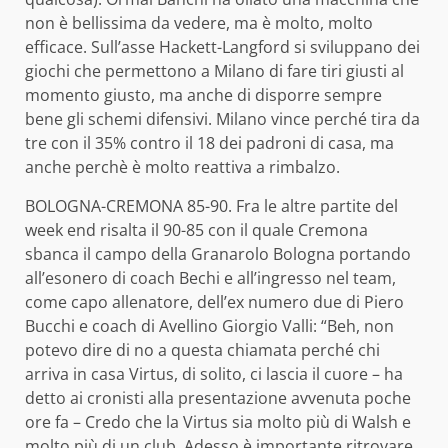
non è bellissima da vedere, ma è molto, molto
efficace. Sull’asse Hackett-Langford si sviluppano dei
giochi che permettono a Milano di fare tiri giusti al
momento giusto, ma anche di disporre sempre
bene gli schemi difensivi. Milano vince perché tira da
tre con il 35% contro il 18 dei padroni di casa, ma
anche perchè è molto reattiva a rimbalzo.
BOLOGNA-CREMONA 85-90. Fra le altre partite del
week end risalta il 90-85 con il quale Cremona
sbanca il campo della Granarolo Bologna portando
all’esonero di coach Bechi e all’ingresso nel team,
come capo allenatore, dell’ex numero due di Piero
Bucchi e coach di Avellino Giorgio Valli: “Beh, non
potevo dire di no a questa chiamata perché chi
arriva in casa Virtus, di solito, ci lascia il cuore – ha
detto ai cronisti alla presentazione avvenuta poche
ore fa – Credo che la Virtus sia molto più di Walsh e
molto più di un club. Adesso è importante ritrovare