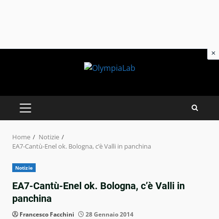
×
Skip
to
content
PRIMARY
MENU
Home
Notizie
EA7-Cantù-Enel ok. Bologna, c’è Valli in panchina
Notizie
EA7-Cantù-Enel ok. Bologna, c’è Valli in
panchina
Francesco Facchini
28 Gennaio 2014