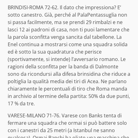
BRINDISI-ROMA 72-62. Il dato che impressiona? E’
sotto canestro. Già, perché al PalaPentassuglia non
si passa facilmente, ma se prendi 29 rimbalzi e ne
lasci 12 ai padroni di casa, non ti puoi lamentare che
la parola sconfitta venga sancita dal tabellone. La
Enel continua a mostrarsi come una squadra solida
ed è sotto la sua quadratura che perisce
(sportivamente, si intende) l’avversario romano. Le
ragioni della sconfitta per la banda di Dalmonte
sono da ricondursi alla difesa brinsidina che riduce a
poltiglia la qualità media dei tiri di Acea. Ne parlano
chiaramente le percentuali di tiro che Roma manda
in archivio al termine della partita: 50% da due punti,
17 % da tre.
VARESE-MILANO 71-76. Varese con Banks tenta di
fermare una squadra che ormai si può battere solo
con i canestri da 25 metri (a Istanbul ne sanno
qualcosa). Ormai Banchi ha oliato una macchina che