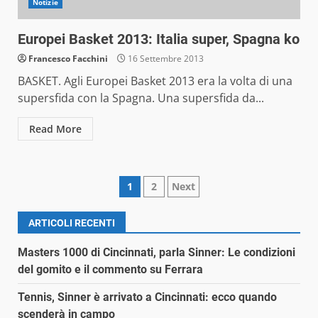
Notizie
Europei Basket 2013: Italia super, Spagna ko
Francesco Facchini
16 Settembre 2013
BASKET. Agli Europei Basket 2013 era la volta di una
supersfida con la Spagna. Una supersfida da...
Read More
Paginazione
1
2
Next
degli
ARTICOLI RECENTI
articoli
Masters 1000 di Cincinnati, parla Sinner: Le condizioni
del gomito e il commento su Ferrara
Tennis, Sinner è arrivato a Cincinnati: ecco quando
scenderà in campo