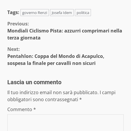
Tags:
governo Renzi
Josefa Idem
politica
Continue
Previous:
Mondiali Ciclismo Pista: azzurri comprimari nella
Reading
terza giornata
Next:
Pentahlon: Coppa del Mondo di Acapulco,
sospesa la finale per cavalli non sicuri
Lascia un commento
Il tuo indirizzo email non sarà pubblicato.
I campi
obbligatori sono contrassegnati
*
Commento
*