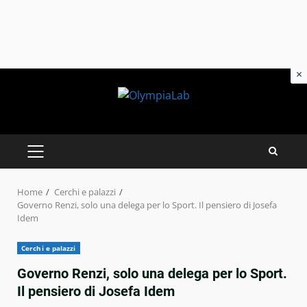
×
Skip
to
content
PRIMARY
MENU
Home
Cerchi e palazzi
Governo Renzi, solo una delega per lo Sport. Il pensiero di Josefa
Idem
Cerchi e palazzi
Governo Renzi, solo una delega per lo Sport.
Il pensiero di Josefa Idem