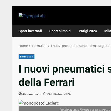
Skip
to
content
Sport invernali
Sport olimpici
Parigi 2024
Mil
Home
Formula 1
I nuovi pneumatici sono “l’arma segreta” 
Formula 1
I nuovi pneumatici 
della Ferrari
Alessia Barra
24 Ottobre 2024
Novità in casa Ferrari per preserv