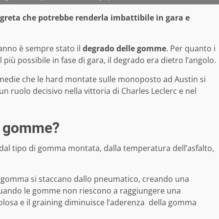
reta che potrebbe renderla imbattibile in gara e
’anno è sempre stato il
degrado delle gomme
. Per quanto i
l più possibile in fase di gara, il degrado era dietro l’angolo.
edie che le hard montate sulle monoposto ad Austin si
ruolo decisivo nella vittoria di Charles Leclerc e nel
do gomme?
al tipo di gomma montata, dalla temperatura dell’asfalto,
di gomma si staccano dallo pneumatico, creando una
quando le gomme non riescono a raggiungere una
volosa e il graining diminuisce l’aderenza della gomma