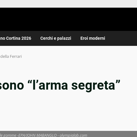
ano Cortina 2026
Cerchi e palazzi
Eroi moderni
della Ferrari
sono “l’arma segreta”
are le gomme -EPA/JOHN MABANGLO - olympialab.com