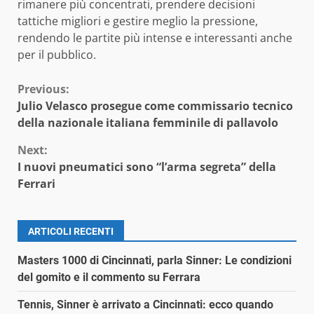
rimanere più concentrati, prendere decisioni
tattiche migliori e gestire meglio la pressione,
rendendo le partite più intense e interessanti anche
per il pubblico.
Continue
Previous:
Julio Velasco prosegue come commissario tecnico
Reading
della nazionale italiana femminile di pallavolo
Next:
I nuovi pneumatici sono “l’arma segreta” della
Ferrari
ARTICOLI RECENTI
Masters 1000 di Cincinnati, parla Sinner: Le condizioni
del gomito e il commento su Ferrara
Tennis, Sinner è arrivato a Cincinnati: ecco quando