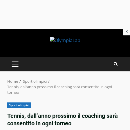
×
Skip
to
content
PRIMARY
MENU
Home
Sport olimpici
Tennis, dall’anno prossimo il coaching sarà consentito in ogni
torneo
Sport olimpici
Tennis, dall’anno prossimo il coaching sarà
consentito in ogni torneo