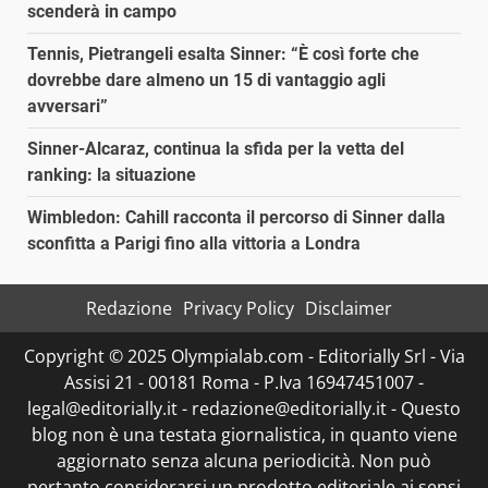
scenderà in campo
Tennis, Pietrangeli esalta Sinner: “È così forte che
dovrebbe dare almeno un 15 di vantaggio agli
avversari”
Sinner-Alcaraz, continua la sfida per la vetta del
ranking: la situazione
Wimbledon: Cahill racconta il percorso di Sinner dalla
sconfitta a Parigi fino alla vittoria a Londra
Redazione
Privacy Policy
Disclaimer
Copyright © 2025 Olympialab.com - Editorially Srl - Via
Assisi 21 - 00181 Roma - P.Iva 16947451007 -
legal@editorially.it - redazione@editorially.it - Questo
blog non è una testata giornalistica, in quanto viene
aggiornato senza alcuna periodicità. Non può
pertanto considerarsi un prodotto editoriale ai sensi