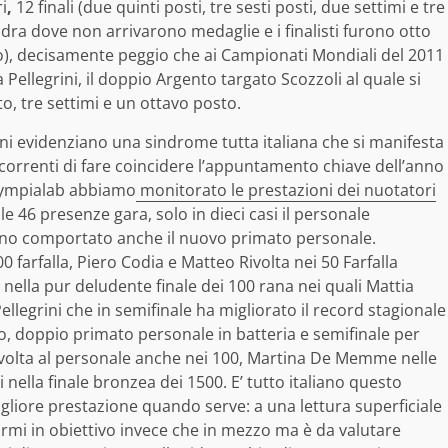
ri
,
12 finali (due quinti posti, tre sesti posti, due settimi e tre
Londra dove non arrivarono medaglie e i finalisti furono otto
sto), decisamente peggio che ai Campionati Mondiali del 2011
Pellegrini, il doppio Argento targato Scozzoli al quale si
o, tre settimi e un ottavo posto.
ni evidenziano una sindrome tutta italiana che si manifesta
oncorrenti di fare coincidere l’appuntamento chiave dell’anno
Olympialab abbiamo
monitorato le prestazioni dei nuotatori
le 46 presenze gara, solo in dieci casi il personale
hanno comportato anche il nuovo primato personale.
0 farfalla, Piero Codia e Matteo Rivolta nei 50 Farfalla
nella pur deludente finale dei 100 rana nei quali Mattia
ellegrini che in semifinale ha migliorato il record stagionale
uto, doppio primato personale in batteria e semifinale per
Rivolta al personale anche nei 100, Martina De Memme nelle
ri nella finale bronzea dei 1500. E’ tutto italiano questo
gliore prestazione quando serve: a una lettura superficiale
ormi in obiettivo invece che in mezzo ma è da valutare