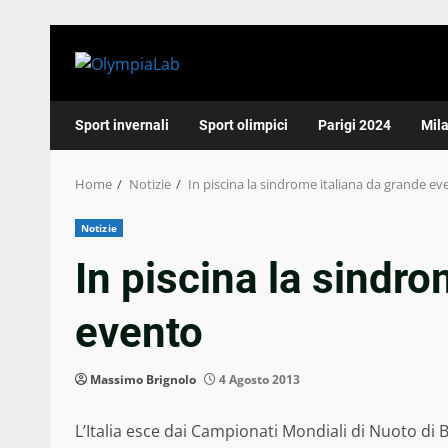
Skip
to
content
Sport invernali
Sport olimpici
Parigi 2024
Mil
Home
Notizie
In piscina la sindrome italiana da grande ev
Notizie
In piscina la sindro
evento
Massimo Brignolo
4 Agosto 2013
L’Italia esce dai Campionati Mondiali di Nuoto di 