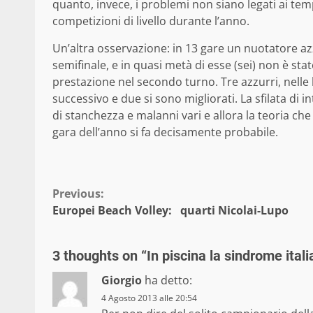
quanto, invece, i problemi non siano legati ai tem
competizioni di livello durante l’anno.
Un’altra osservazione: in 13 gare un nuotatore az
semifinale, e in quasi metà di esse (sei) non è sta
prestazione nel secondo turno. Tre azzurri, nelle l
successivo e due si sono migliorati. La sfilata di 
di stanchezza e malanni vari e allora la teoria ch
gara dell’anno si fa decisamente probabile.
Continue
Previous:
Europei Beach Volley: quarti Nicolai-Lupo
Reading
3 thoughts on “
In piscina la sindrome ita
Giorgio
ha detto:
4 Agosto 2013 alle 20:54