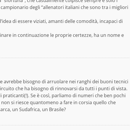
a “sfortuna”, che casualmente colpisce sempre e solo i
 campionario degli “allenatori italiani che sono tra i migliori
 l’idea di essere viziati, amanti delle comodità, incapaci di
rdinare in continuazione le proprie certezze, ha un nome e
 avrebbe bisogno di arruolare nei ranghi dei buoni tecnici
cuito che ha bisogno di rinnovarsi da tutti i punti di vista.
di praticanti(!). Se è così, parliamo di numeri che ben pochi
non si riesce quantomeno a fare in corsia quello che
rca, un Sudafrica, un Brasile?