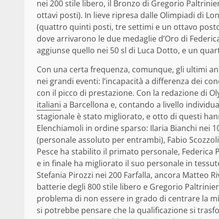
nei 200 stile libero, il Bronzo di Gregorio Paltrinie
ottavi posti). In lieve ripresa dalle Olimpiadi di 
(quattro quinti posti, tre settimi e un ottavo po
dove arrivarono le due medaglie d’Oro di Federica 
aggiunse quello nei 50 sl di Luca Dotto, e un quart
Con una certa frequenza, comunque, gli ultimi an
nei grandi eventi: l’incapacità a differenza dei c
con il picco di prestazione. Con la redazione di 
italiani
a Barcellona e, contando a livello individua
stagionale è stato migliorato, e otto di questi 
Elenchiamoli in ordine sparso: Ilaria Bianchi nei 10
(personale assoluto per entrambi), Fabio Scozzoli 
Pesce ha stabilito il primato personale, Federica P
e in finale ha migliorato il suo personale in tess
Stefania Pirozzi nei 200 Farfalla, ancora Matteo 
batterie degli 800 stile libero e Gregorio Paltrinie
problema di non essere in grado di centrare la mi
si potrebbe pensare che la qualificazione si trasf