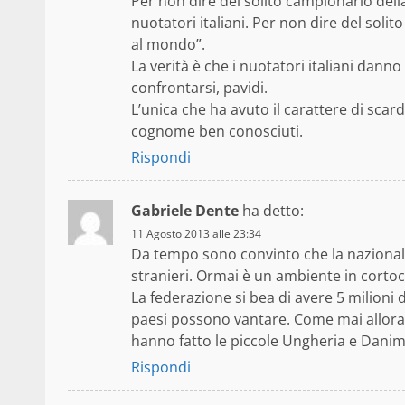
Per non dire del solito campionario dell
nuotatori italiani. Per non dire del solito
al mondo”.
La verità è che i nuotatori italiani danno
confrontarsi, pavidi.
L’unica che ha avuto il carattere di sca
cognome ben conosciuti.
Rispondi
Gabriele Dente
ha detto:
11 Agosto 2013 alle 23:34
Da tempo sono convinto che la nazionale
stranieri. Ormai è un ambiente in cortocir
La federazione si bea di avere 5 milioni 
paesi possono vantare. Come mai allora 
hanno fatto le piccole Ungheria e Danima
Rispondi