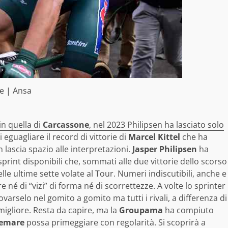
e | Ansa
in quella di
Carcassone
, nel 2023 Philipsen ha lasciato solo
 eguagliare il record di vittorie di
Marcel Kittel
che ha
n lascia spazio alle interpretazioni.
Jasper Philipsen
ha
print disponibili che, sommati alle due vittorie dello scorso
elle ultime sette volate al Tour. Numeri indiscutibili, anche e
né di “vizi” di forma né di scorrettezze. A volte lo sprinter
varselo nel gomito a gomito ma tutti i rivali, a differenza di
igliore. Resta da capire, ma la
Groupama
ha compiuto
emare
possa primeggiare con regolarità. Si scoprirà a