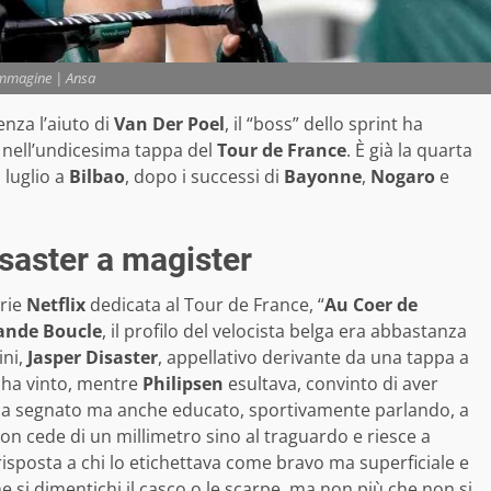
mmagine | Ansa
enza l’aiuto di
Van Der Poel
, il “boss” dello sprint ha
 nell’undicesima tappa del
Tour de France
. È già la quarta
° luglio a
Bilbao
, dopo i successi di
Bayonne
,
Nogaro
e
isaster a magister
erie
Netflix
dedicata al Tour de France, “
Au Coer de
ande Boucle
, il profilo del velocista belga era abbastanza
ini,
Jasper Disaster
, appellativo derivante da una tappa a
ha vinto, mentre
Philipsen
esultava, convinto di aver
o ha segnato ma anche educato, sportivamente parlando, a
non cede di un millimetro sino al traguardo e riesce a
 risposta a chi lo etichettava come bravo ma superficiale e
he si dimentichi il casco o le scarpe, ma non più che non si