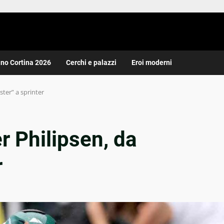
ano Cortina 2026
Cerchi e palazzi
Eroi moderni
aster” a sprinter
r Philipsen, da
r