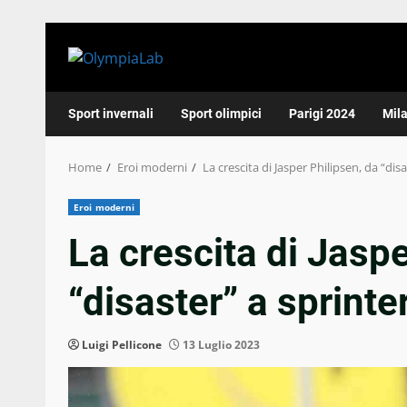
Skip
to
content
Sport invernali
Sport olimpici
Parigi 2024
Mil
Home
Eroi moderni
La crescita di Jasper Philipsen, da “dis
Eroi moderni
La crescita di Jaspe
“disaster” a sprinte
Luigi Pellicone
13 Luglio 2023