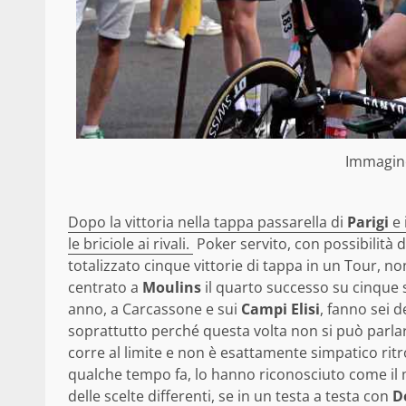
Immagin
Dopo la vittoria nella tappa passarella di
Parigi
e 
le briciole ai rivali.
Poker servito, con possibilità di
totalizzato cinque vittorie di tappa in un Tour, no
centrato a
Moulins
il quarto successo su cinque s
anno, a Carcassone e sui
Campi Elisi
, fanno sei d
soprattutto perché questa volta non si può parlare 
corre al limite e non è esattamente simpatico ritro
qualche tempo fa, lo hanno riconosciuto come il m
delle scelte differenti, se in un testa a testa con
D