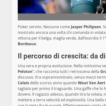
I
Poker servito. Nessuno come
Jasper Philipsen
. S
mostrato ancora una volta chi comanda in volata
vittoria per il belga, maglia verde, dall’esordio il 1
Bordeaux
.
Il percorso di crescita: da d
Una vera e propria evoluzione. Nella notissima s
Peloton
”, che racconta tutti i retroscena della
Gr
discusso. Era soprannominato, senza mezzi term
Calais
dello scorso anno quando
Wout Van Aert
tagliato per primo il traguardo. Una gaffe che l
dovere. Il ragazzo adesso, quando tira la volata, 
mettere a terra velocità ed esplosività. Una bella
con la testa fra le nuvole. Effettivamente capita c