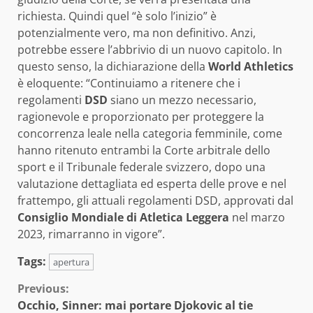
richiesta. Quindi quel “è solo l’inizio” è
potenzialmente vero, ma non definitivo. Anzi,
potrebbe essere l’abbrivio di un nuovo capitolo. In
questo senso, la dichiarazione della
World Athletics
è eloquente: “Continuiamo a ritenere che i
regolamenti
DSD
siano un mezzo necessario,
ragionevole e proporzionato per proteggere la
concorrenza leale nella categoria femminile, come
hanno ritenuto entrambi la Corte arbitrale dello
sport e il Tribunale federale svizzero, dopo una
valutazione dettagliata ed esperta delle prove e nel
frattempo, gli attuali regolamenti DSD, approvati dal
Consiglio Mondiale di Atletica Leggera
nel marzo
2023, rimarranno in vigore”.
Tags:
apertura
Continue
Previous:
Occhio, Sinner: mai portare Djokovic al tie