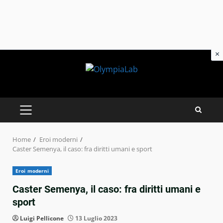
×
Skip
to
content
PRIMARY
MENU
Home
Eroi moderni
Caster Semenya, il caso: fra diritti umani e sport
Eroi moderni
Caster Semenya, il caso: fra diritti umani e
sport
Luigi Pellicone
13 Luglio 2023