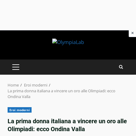
×
Skip
to
content
PRIMARY
MENU
Home
Eroi moderni
La prima donna italiana a vincere un oro alle Olimpiadi: ecco
Ondina Valla
Eroi moderni
La prima donna italiana a vincere un oro alle
Olimpiadi: ecco Ondina Valla