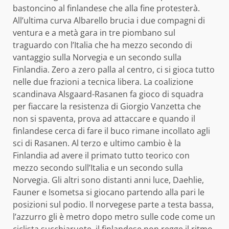
bastoncino al finlandese che alla fine protesterà.
All’ultima curva Albarello brucia i due compagni di
ventura e a metà gara in tre piombano sul
traguardo con l’Italia che ha mezzo secondo di
vantaggio sulla Norvegia e un secondo sulla
Finlandia. Zero a zero palla al centro, ci si gioca tutto
nelle due frazioni a tecnica libera. La coalizione
scandinava Alsgaard-Rasanen fa gioco di squadra
per fiaccare la resistenza di Giorgio Vanzetta che
non si spaventa, prova ad attaccare e quando il
finlandese cerca di fare il buco rimane incollato agli
sci di Rasanen. Al terzo e ultimo cambio è la
Finlandia ad avere il primato tutto teorico con
mezzo secondo sull’Italia e un secondo sulla
Norvegia. Gli altri sono distanti anni luce, Daehlie,
Fauner e Isometsa si giocano partendo alla pari le
posizioni sul podio. Il norvegese parte a testa bassa,
l’azzurro gli è metro dopo metro sulle code come un
ciclista succhiaruote, il finlandese non regge il ritmo