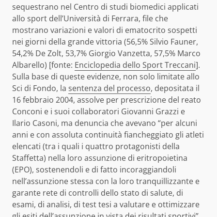
sequestrano nel Centro di studi biomedici applicati
allo sport dell’Università di Ferrara, file che
mostrano variazioni e valori di ematocrito sospetti
nei giorni della grande vittoria (56,5% Silvio Fauner,
54,2% De Zolt, 53,7% Giorgio Vanzetta, 57,5% Marco
Albarello) [fonte:
Enciclopedia dello Sport Treccani
].
Sulla base di queste evidenze, non solo limitate allo
Sci di Fondo, la
sentenza del processo
, depositata il
16 febbraio 2004, assolve per prescrizione del reato
Conconi e i suoi collaboratori Giovanni Grazzi e
Ilario Casoni, ma denuncia che avevano “per alcuni
anni e con assoluta continuità fiancheggiato gli atleti
elencati (tra i quali i quattro protagonisti della
Staffetta) nella loro assunzione di eritropoietina
(EPO), sostenendoli e di fatto incoraggiandoli
nell’assunzione stessa con la loro tranquillizzante e
garante rete di controlli dello stato di salute, di
esami, di analisi, di test tesi a valutare e ottimizzare
gli esiti dell’assunzione in vista dei risultati sportivi”.