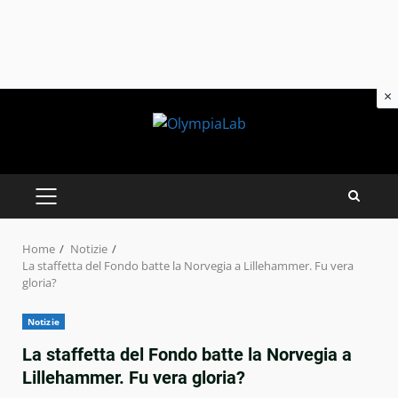
×
Skip
to
content
PRIMARY
MENU
Home
Notizie
La staffetta del Fondo batte la Norvegia a Lillehammer. Fu vera
gloria?
Notizie
La staffetta del Fondo batte la Norvegia a
Lillehammer. Fu vera gloria?