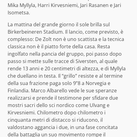
Mika Myllyla, Harri Kirvesniemi, Jari Rasanen e Jari
Isometsa.
La mattina del grande giorno il sole brilla sul
Birkerbeineren Stadium. Il lancio, come previsto, è
complesso: De Zolt non è uno scattista e la tecnica
classica non è il piatto forte della casa. Resta
ingolfato nella pancia del gruppo, poi passo dopo
passo si mette sulle tracce di Siversten, al quale
rende 13 anni e 20 centimetri di altezza, e di Myllyla
che duellano in testa. Il “grillo” resiste e al termine
della sua frazione paga solo 9”8 a Norvegia e
Finlandia. Marco Albarello vede le sue speranze
realizzarsi e prende il testimone per sfidare due
mostri sacri dello sci nordico come Ulvang e
Kirvesniemi. Chilometro dopo chilometro i
cinquanta metri di distacco si riducono, il
valdostano aggancia i due, in una fase concitata
della battaglia un suo movimento rompe il