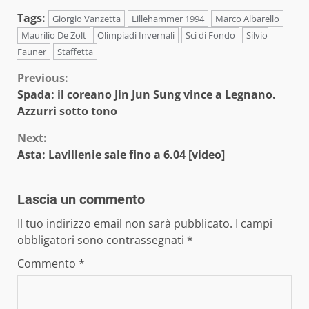
Tags:
Giorgio Vanzetta
Lillehammer 1994
Marco Albarello
Maurilio De Zolt
Olimpiadi Invernali
Sci di Fondo
Silvio
Fauner
Staffetta
Continue
Previous:
Spada: il coreano Jin Jun Sung vince a Legnano.
Reading
Azzurri sotto tono
Next:
Asta: Lavillenie sale fino a 6.04 [video]
Lascia un commento
Il tuo indirizzo email non sarà pubblicato.
I campi
obbligatori sono contrassegnati
*
Commento
*