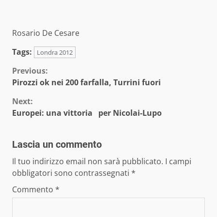
Rosario De Cesare
Tags:
Londra 2012
Continue
Previous:
Pirozzi ok nei 200 farfalla, Turrini fuori
Reading
Next:
Europei: una vittoria per Nicolai-Lupo
Lascia un commento
Il tuo indirizzo email non sarà pubblicato.
I campi
obbligatori sono contrassegnati
*
Commento
*