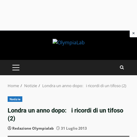
×
Skip
to
content
PRIMARY
MENU
Home
Notizie
Londra un anno dopo: i ricordi di un tifoso (2)
Notizie
Londra un anno dopo: i ricordi di un tifoso
(2)
Redazione Olympialab
31 Luglio 2013