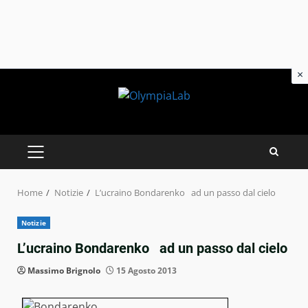
×
Skip
to
content
PRIMARY
MENU
Home
Notizie
L’ucraino Bondarenko ad un passo dal cielo
Notizie
L’ucraino Bondarenko ad un passo dal cielo
Massimo Brignolo
15 Agosto 2013