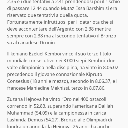
2.35 e i due tentativi a 2.41 prendendosi poi il rischio
di passare i 2.44 quando Mutaz Essa Barshim si era
riservato due tentativi a quella quota.
Fortunatamente infruttuosi per il qatariota che si
deve accontentare dell’Argento con 2.38 mentre
sempre con 2.38 ma al secondo tentativo il Bronzo
va al canadese Drouin.
Il keniano Ezekiel Kemboi vince il suo terzo titolo
mondiale consecutivo nei 3.000 siepi. Kemboi. due
volte olimpionico nella disciplina, ha vinto in 8.06.02
precedendo il giovane connazionale Kipruto
Conseslus (18 anni e mezzo), secondo in 8.06.37, e il
francese Mahiedine Mekhissi, terzo in 8.07.86.
Zuzana Hejnova ha vinto l’Oro nei 400 ostacoli
correndo in 52.83, superando l’americana Dalilah
Muhammad (54.09) e la campionessa in carica
Lashinda Demus (54.27). Bronzo alle Olimpiadi di
londra un anno fa, la Hejnova, 26 anni, ha anche