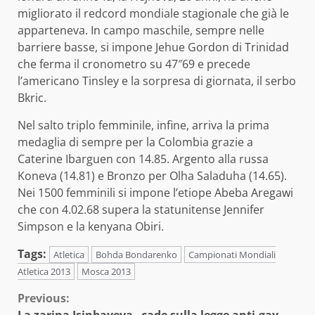
migliorato il redcord mondiale stagionale che già le
apparteneva. In campo maschile, sempre nelle
barriere basse, si impone Jehue Gordon di Trinidad
che ferma il cronometro su 47″69 e precede
l’americano Tinsley e la sorpresa di giornata, il serbo
Bkric.
Nel salto triplo femminile, infine, arriva la prima
medaglia di sempre per la Colombia grazie a
Caterine Ibarguen con 14.85. Argento alla russa
Koneva (14.81) e Bronzo per Olha Saladuha (14.65).
Nei 1500 femminili si impone l’etiope Abeba Aregawi
che con 4.02.68 supera la statunitense Jennifer
Simpson e la kenyana Obiri.
Tags:
Atletica
Bohda Bondarenko
Campionati Mondiali
Atletica 2013
Mosca 2013
Continue
Previous:
La zarina Isinbayeva cade sulla legge anti-gay