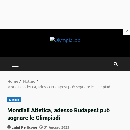
×
Skip
to
content
PRIMARY
MENU
Home
Notizie
Mondiali Atletica, adesso Budapest può sognare le Olimpiadi
Notizie
Mondiali Atletica, adesso Budapest può
sognare le Olimpiadi
Luigi Pellicone
31 Agosto 2023