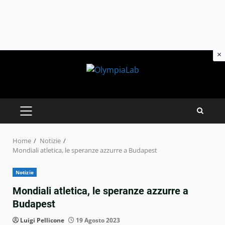
×
Skip
to
content
PRIMARY
MENU
Home
Notizie
Mondiali atletica, le speranze azzurre a Budapest
Notizie
Mondiali atletica, le speranze azzurre a
Budapest
Luigi Pellicone
19 Agosto 2023