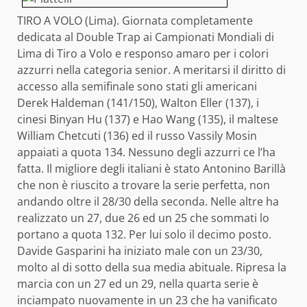
TIRO A VOLO (Lima). Giornata completamente
dedicata al Double Trap ai Campionati Mondiali di
Lima di Tiro a Volo e responso amaro per i colori
azzurri nella categoria senior. A meritarsi il diritto di
accesso alla semifinale sono stati gli americani
Derek Haldeman (141/150), Walton Eller (137), i
cinesi Binyan Hu (137) e Hao Wang (135), il maltese
William Chetcuti (136) ed il russo Vassily Mosin
appaiati a quota 134. Nessuno degli azzurri ce l’ha
fatta. Il migliore degli italiani è stato Antonino Barillà
che non è riuscito a trovare la serie perfetta, non
andando oltre il 28/30 della seconda. Nelle altre ha
realizzato un 27, due 26 ed un 25 che sommati lo
portano a quota 132. Per lui solo il decimo posto.
Davide Gasparini ha iniziato male con un 23/30,
molto al di sotto della sua media abituale. Ripresa la
marcia con un 27 ed un 29, nella quarta serie è
inciampato nuovamente in un 23 che ha vanificato