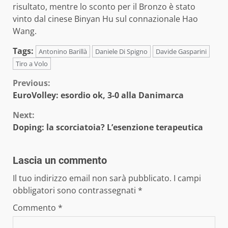
risultato, mentre lo sconto per il Bronzo è stato
vinto dal cinese Binyan Hu sul connazionale Hao
Wang.
Tags:
Antonino Barillà
Daniele Di Spigno
Davide Gasparini
Tiro a Volo
Continue
Previous:
EuroVolley: esordio ok, 3-0 alla Danimarca
Reading
Next:
Doping: la scorciatoia? L’esenzione terapeutica
Lascia un commento
Il tuo indirizzo email non sarà pubblicato.
I campi
obbligatori sono contrassegnati
*
Commento
*