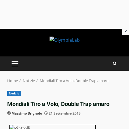
×
Skip
to
content
PRIMARY
MENU
Home
Notizie
Mondiali Tiro a Volo, Double Trap amaro
Notizie
Mondiali Tiro a Volo, Double Trap amaro
Massimo Brignolo
21 Settembre 2013