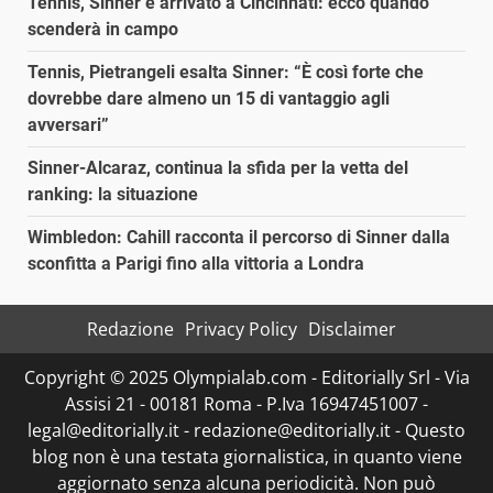
Tennis, Sinner è arrivato a Cincinnati: ecco quando
scenderà in campo
Tennis, Pietrangeli esalta Sinner: “È così forte che
dovrebbe dare almeno un 15 di vantaggio agli
avversari”
Sinner-Alcaraz, continua la sfida per la vetta del
ranking: la situazione
Wimbledon: Cahill racconta il percorso di Sinner dalla
sconfitta a Parigi fino alla vittoria a Londra
Redazione
Privacy Policy
Disclaimer
Copyright © 2025 Olympialab.com - Editorially Srl - Via
Assisi 21 - 00181 Roma - P.Iva 16947451007 -
legal@editorially.it - redazione@editorially.it - Questo
blog non è una testata giornalistica, in quanto viene
aggiornato senza alcuna periodicità. Non può