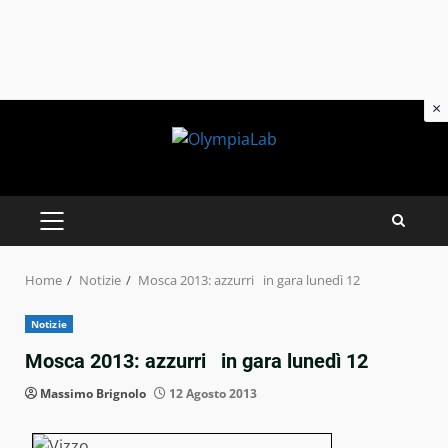
×
Skip
to
content
PRIMARY
MENU
Home
Notizie
Mosca 2013: azzurri in gara lunedì 12
Notizie
Mosca 2013: azzurri in gara lunedì 12
Massimo Brignolo
12 Agosto 2013