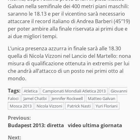
Galvan nella semifinale dei 400 metri piani maschili:
saranno le 18.13 e per il vicentino sarà necessario
attaccare il record italiano di Andrea Barberi (45″19)
per poter ambire alla finale riservata ai primi due e
ai due migliori tempi.
L’unica presenza azzurra in finale sarà alle 18.30
quella di Nicola Vizzoni nel Lancio del Martello: nona
misura di qualificazione ottenuta in extremis per lui
che andrà all’attacco di un posto nei primi otto al
mondo.
Tags:
Atletica
Campionati Mondiali Atletica 2013
Giovanni
Faloci
Jamel Chatbi
Jennifer Rockwell
Matteo Galvan
Mosca 2013
Nicola Vizzoni
Patrick Nasti
Yuri Floriani
Continue
Previous:
Budapest 2013: diretta video ultima giornata
Reading
Next: