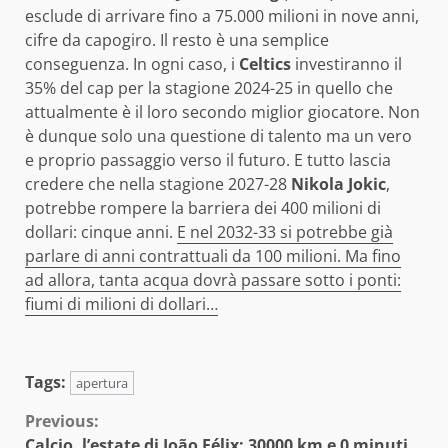
esclude di arrivare fino a 75.000 milioni in nove anni,
cifre da capogiro. Il resto è una semplice
conseguenza. In ogni caso, i
Celtics
investiranno il
35% del cap per la stagione 2024-25 in quello che
attualmente è il loro secondo miglior giocatore. Non
è dunque solo una questione di talento ma un vero
e proprio passaggio verso il futuro. E tutto lascia
credere che nella stagione 2027-28
Nikola Jokic
,
potrebbe rompere la barriera dei 400 milioni di
dollari: cinque anni.
E nel 2032-33 si potrebbe già
parlare di anni contrattuali da 100 milioni. Ma fino
ad allora, tanta acqua dovrà passare sotto i ponti:
fiumi di milioni di dollari…
Tags:
apertura
Continue
Previous:
Calcio, l’estate di João Félix: 30000 km e 0 minuti