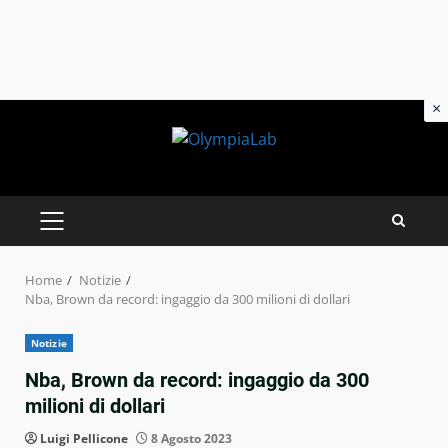
×
Skip
to
content
PRIMARY
MENU
Home
Notizie
Nba, Brown da record: ingaggio da 300 milioni di dollari
Notizie
Nba, Brown da record: ingaggio da 300
milioni di dollari
Luigi Pellicone
8 Agosto 2023