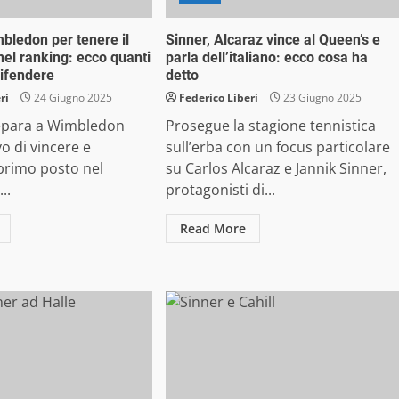
mbledon per tenere il
Sinner, Alcaraz vince al Queen’s e
nel ranking: ecco quanti
parla dell’italiano: ecco cosa ha
difendere
detto
ri
24 Giugno 2025
Federico Liberi
23 Giugno 2025
repara a Wimbledon
Prosegue la stagione tennistica
vo di vincere e
sull’erba con un focus particolare
 primo posto nel
su Carlos Alcaraz e Jannik Sinner,
..
protagonisti di...
Read More