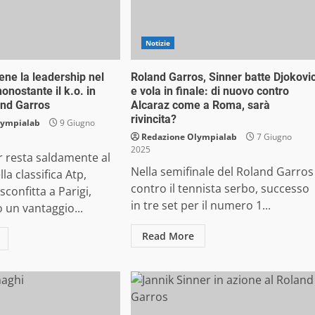
Notizie
ene la leadership nel
Roland Garros, Sinner batte Djokovi
onostante il k.o. in
e vola in finale: di nuovo contro
and Garros
Alcaraz come a Roma, sarà
rivincita?
lympialab
9 Giugno
Redazione Olympialab
7 Giugno
2025
r resta saldamente al
Nella semifinale del Roland Garros
a classifica Atp,
contro il tennista serbo, successo
sconfitta a Parigi,
in tre set per il numero 1...
un vantaggio...
Read More