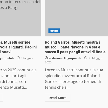
Notizie
s, Musetti sorride:
Roland Garros, Musetti mostra i
vola ai quarti. Paolini
muscoli: batte Navone in 4 set e
i ottavi
stacca il pass per gli ottavi di finale
lympialab
2 Giugno
Redazione Olympialab
30 Maggio
2025
rros 2025 continua a
Lorenzo Musetti continua la sua
zioni forti agli
splendida avventura al Roland
 di tennis, con
Garros, il prestigioso torneo di
renzo Musetti...
tennis che si...
Read More