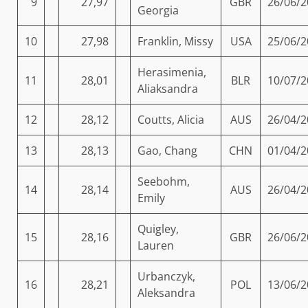
9
27,97
GBR
26/06/2
Georgia
10
27,98
Franklin, Missy
USA
25/06/2
Herasimenia,
11
28,01
BLR
10/07/2
Aliaksandra
12
28,12
Coutts, Alicia
AUS
26/04/2
13
28,13
Gao, Chang
CHN
01/04/2
Seebohm,
14
28,14
AUS
26/04/2
Emily
Quigley,
15
28,16
GBR
26/06/2
Lauren
Urbanczyk,
16
28,21
POL
13/06/2
Aleksandra