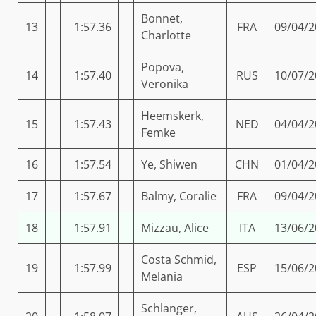
Bonnet,
13
1:57.36
FRA
09/04/2
Charlotte
Popova,
14
1:57.40
RUS
10/07/2
Veronika
Heemskerk,
15
1:57.43
NED
04/04/2
Femke
16
1:57.54
Ye, Shiwen
CHN
01/04/2
17
1:57.67
Balmy, Coralie
FRA
09/04/2
18
1:57.91
Mizzau, Alice
ITA
13/06/2
Costa Schmid,
19
1:57.99
ESP
15/06/2
Melania
Schlanger,