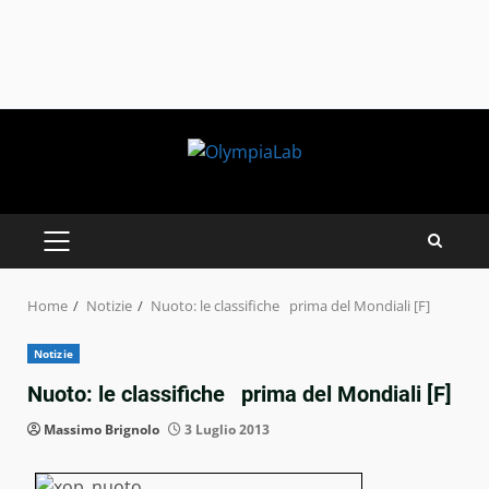
Skip
to
content
PRIMARY
MENU
Home
Notizie
Nuoto: le classifiche prima del Mondiali [F]
Notizie
Nuoto: le classifiche prima del Mondiali [F]
Massimo Brignolo
3 Luglio 2013