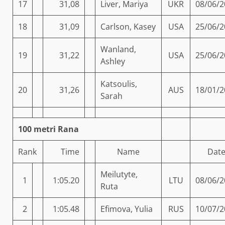
17
31,08
Liver, Mariya
UKR
08/06/2
18
31,09
Carlson, Kasey
USA
25/06/2
Wanland,
19
31,22
USA
25/06/2
Ashley
Katsoulis,
20
31,26
AUS
18/01/2
Sarah
100 metri Rana
Rank
Time
Name
Dat
Meilutyte,
1
1:05.20
LTU
08/06/2
Ruta
2
1:05.48
Efimova, Yulia
RUS
10/07/2