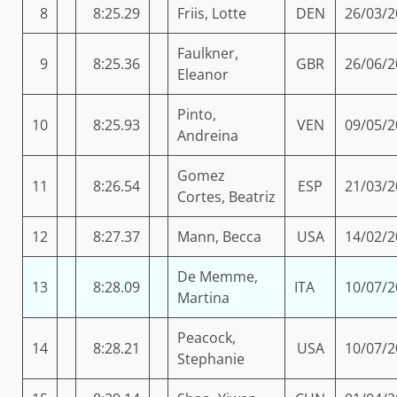
8
8:25.29
Friis, Lotte
DEN
26/03/2
Faulkner,
9
8:25.36
GBR
26/06/2
Eleanor
Pinto,
10
8:25.93
VEN
09/05/2
Andreina
Gomez
11
8:26.54
ESP
21/03/2
Cortes, Beatriz
12
8:27.37
Mann, Becca
USA
14/02/2
De Memme,
13
8:28.09
ITA
10/07/2
Martina
Peacock,
14
8:28.21
USA
10/07/2
Stephanie