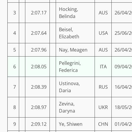
Hocking,
3
2:07.17
AUS
26/04/2
Belinda
Beisel,
4
2:07.64
USA
25/06/2
Elizabeth
5
2:07.96
Nay, Meagen
AUS
26/04/2
Pellegrini,
6
2:08.05
ITA
09/04/2
Federica
Ustinova,
7
2:08.39
RUS
16/04/2
Daria
Zevina,
8
2:08.97
UKR
18/05/2
Daryna
9
2:09.12
Ye, Shiwen
CHN
01/04/2