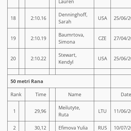
Lauren
Denninghoff,
18
2:10.16
USA
25/06/2
Sarah
Baumrtova,
19
2:10.19
CZE
27/04/2
Simona
Stewart,
20
2:10.22
USA
25/06/2
Kendyl
50 metri Rana
Rank
Time
Name
Dat
Meilutyte,
1
29,96
LTU
11/06/2
Ruta
2
30,12
Efimova Yulia
RUS
10/07/2