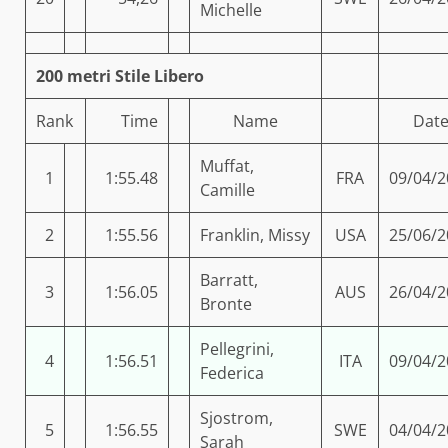
Michelle
200 metri Stile Libero
Rank
Time
Name
Dat
Muffat,
1
1:55.48
FRA
09/04/2
Camille
2
1:55.56
Franklin, Missy
USA
25/06/2
Barratt,
3
1:56.05
AUS
26/04/2
Bronte
Pellegrini,
4
1:56.51
ITA
09/04/2
Federica
Sjostrom,
5
1:56.55
SWE
04/04/2
Sarah