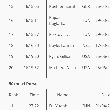
15
16:15.05
Koehler, Sarah
GER
25/04/2
Kapas,
16
16:15.11
HUN
29/03/2
Boglarka
17
16:15.67
Risztov, Eva
HUN
29/03/2
18
16:16.83
Boyle, Lauren
NZL
17/03/2
19
16:19.20
Ryan, Gillian
USA
25/06/2
20
16:19.62
Mathieu, Alicia
USA
25/06/2
50 metri Dorso
Rank
Time
Name
Dat
1
27,22
Fu, Yuanhui
CHN
01/04/2