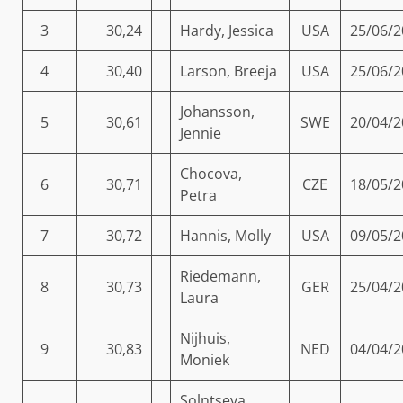
3
30,24
Hardy, Jessica
USA
25/06/2
4
30,40
Larson, Breeja
USA
25/06/2
Johansson,
5
30,61
SWE
20/04/2
Jennie
Chocova,
6
30,71
CZE
18/05/2
Petra
7
30,72
Hannis, Molly
USA
09/05/2
Riedemann,
8
30,73
GER
25/04/2
Laura
Nijhuis,
9
30,83
NED
04/04/2
Moniek
Solntseva,