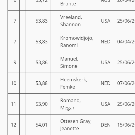
Bronte
Vreeland,
7
53,83
USA
25/06/2
Shannon
Kromowidjojo,
7
53,83
NED
04/04/2
Ranomi
Manuel,
9
53,86
USA
25/06/2
Simone
Heemskerk,
10
53,88
NED
07/06/2
Femke
Romano,
11
53,90
USA
25/06/2
Megan
Ottesen Gray,
12
54,01
DEN
15/06/2
Jeanette