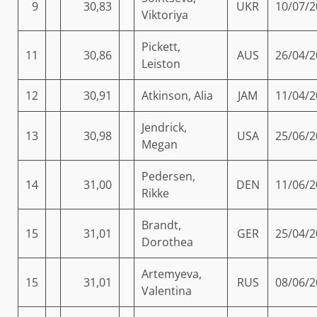
9
30,83
UKR
10/07/2
Viktoriya
Pickett,
11
30,86
AUS
26/04/2
Leiston
12
30,91
Atkinson, Alia
JAM
11/04/2
Jendrick,
13
30,98
USA
25/06/2
Megan
Pedersen,
14
31,00
DEN
11/06/2
Rikke
Brandt,
15
31,01
GER
25/04/2
Dorothea
Artemyeva,
15
31,01
RUS
08/06/2
Valentina