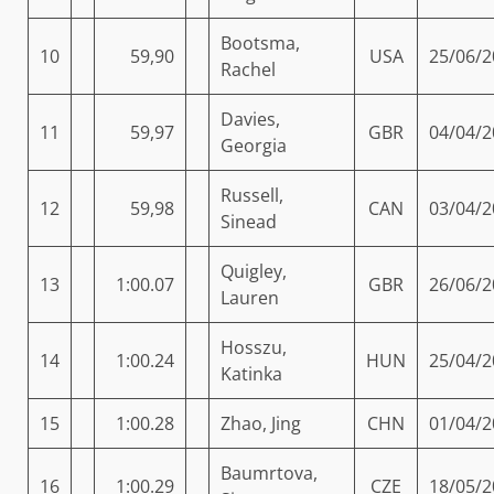
Bootsma,
10
59,90
USA
25/06/2
Rachel
Davies,
11
59,97
GBR
04/04/2
Georgia
Russell,
12
59,98
CAN
03/04/2
Sinead
Quigley,
13
1:00.07
GBR
26/06/2
Lauren
Hosszu,
14
1:00.24
HUN
25/04/2
Katinka
15
1:00.28
Zhao, Jing
CHN
01/04/2
Baumrtova,
16
1:00.29
CZE
18/05/2