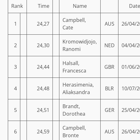
Rank
Time
Name
Dat
Campbell,
1
24,27
AUS
26/04/2
Cate
Kromowidjojo,
2
24,30
NED
04/04/2
Ranomi
Halsall,
3
24,44
GBR
01/06/2
Francesca
Herasimenia,
4
24,48
BLR
10/07/2
Aliaksandra
Brandt,
5
24,51
GER
25/04/2
Dorothea
Campbell,
6
24,59
AUS
26/04/2
Bronte