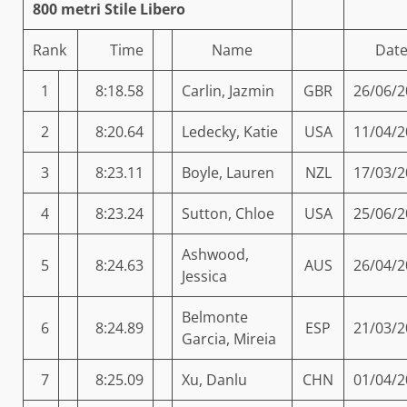
800 metri Stile Libero
Rank
Time
Name
Dat
1
8:18.58
Carlin, Jazmin
GBR
26/06/2
2
8:20.64
Ledecky, Katie
USA
11/04/2
3
8:23.11
Boyle, Lauren
NZL
17/03/2
4
8:23.24
Sutton, Chloe
USA
25/06/2
Ashwood,
5
8:24.63
AUS
26/04/2
Jessica
Belmonte
6
8:24.89
ESP
21/03/2
Garcia, Mireia
7
8:25.09
Xu, Danlu
CHN
01/04/2