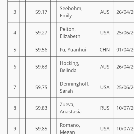
Seebohm,
3
59,17
AUS
26/04/2
Emily
Pelton,
4
59,27
USA
25/06/2
Elizabeth
5
59,56
Fu, Yuanhui
CHN
01/04/2
Hocking,
6
59,63
AUS
26/04/2
Belinda
Denninghoff,
7
59,75
USA
25/06/2
Sarah
Zueva,
8
59,83
RUS
10/07/2
Anastasia
Romano,
9
59,85
USA
10/07/2
Megan