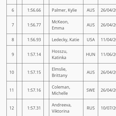
6
1:56.66
Palmer, Kylie
AUS
26/04/2
McKeon,
7
1:56.77
AUS
26/04/2
Emma
8
1:56.93
Ledecky, Katie
USA
11/04/2
Hosszu,
9
1:57.14
HUN
11/06/2
Katinka
Elmslie,
10
1:57.15
AUS
26/04/2
Brittany
Coleman,
11
1:57.16
SWE
26/04/2
Michelle
Andreeva,
12
1:57.31
RUS
10/07/2
Viktorina