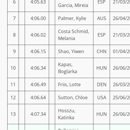
6
4:05.63
ESP
21/03/2
Garcia, Mireia
7
4:06.00
Palmer, Kylie
AUS
26/04/2
Costa Schmid,
8
4:06.02
ESP
21/03/2
Melania
9
4:06.15
Shao, Yiwen
CHN
01/04/2
Kapas,
10
4:06.34
HUN
26/06/2
Boglarka
11
4:06.49
Friis, Lotte
DEN
26/03/2
12
4:06.64
Sutton, Chloe
USA
25/06/2
Hosszu,
13
4:07.34
HUN
26/06/2
Katinka