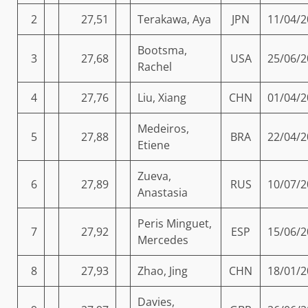
2
27,51
Terakawa, Aya
JPN
11/04/2
Bootsma,
3
27,68
USA
25/06/2
Rachel
4
27,76
Liu, Xiang
CHN
01/04/2
Medeiros,
5
27,88
BRA
22/04/2
Etiene
Zueva,
6
27,89
RUS
10/07/2
Anastasia
Peris Minguet,
7
27,92
ESP
15/06/2
Mercedes
8
27,93
Zhao, Jing
CHN
18/01/2
Davies,