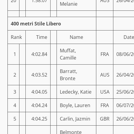
20
1:58.07
AUS
26/04/2
Melanie
400 metri Stile Libero
Rank
Time
Name
Dat
Muffat,
1
4:02.84
FRA
08/06/2
Camille
Barratt,
2
4:03.52
AUS
26/04/2
Bronte
3
4:04.05
Ledecky, Katie
USA
25/06/2
4
4:04.24
Boyle, Lauren
FRA
06/07/2
5
4:04.25
Carlin, Jazmin
GBR
26/06/2
Belmonte