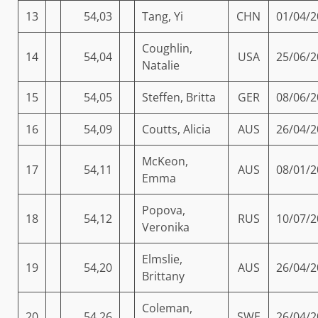
13
54,03
Tang, Yi
CHN
01/04/2
Coughlin,
14
54,04
USA
25/06/2
Natalie
15
54,05
Steffen, Britta
GER
08/06/2
16
54,09
Coutts, Alicia
AUS
26/04/2
McKeon,
17
54,11
AUS
08/01/2
Emma
Popova,
18
54,12
RUS
10/07/2
Veronika
Elmslie,
19
54,20
AUS
26/04/2
Brittany
Coleman,
20
54,26
SWE
26/04/2