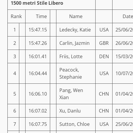
1500 metri Stile Libero
Rank
Time
Name
Dat
1
15:47.15
Ledecky, Katie
USA
25/06/2
2
15:47.26
Carlin, Jazmin
GBR
26/06/2
3
16:01.41
Friis, Lotte
DEN
15/03/2
Peacock,
4
16:04.44
USA
10/07/2
Stephanie
Pang, Wen
5
16:06.10
CHN
01/04/2
Xian
6
16:07.02
Xu, Danlu
CHN
01/04/2
7
16:07.75
Sutton, Chloe
USA
25/06/2