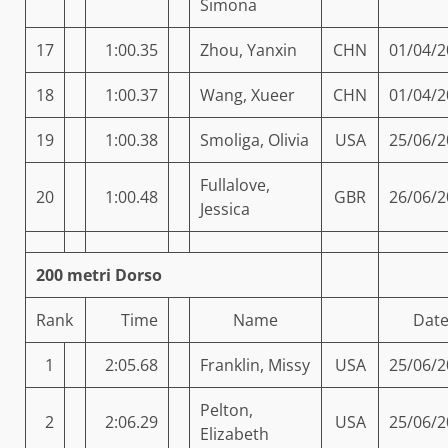
Simona
17
1:00.35
Zhou, Yanxin
CHN
01/04/2
18
1:00.37
Wang, Xueer
CHN
01/04/2
19
1:00.38
Smoliga, Olivia
USA
25/06/2
Fullalove,
20
1:00.48
GBR
26/06/2
Jessica
200 metri Dorso
Rank
Time
Name
Dat
1
2:05.68
Franklin, Missy
USA
25/06/2
Pelton,
2
2:06.29
USA
25/06/2
Elizabeth