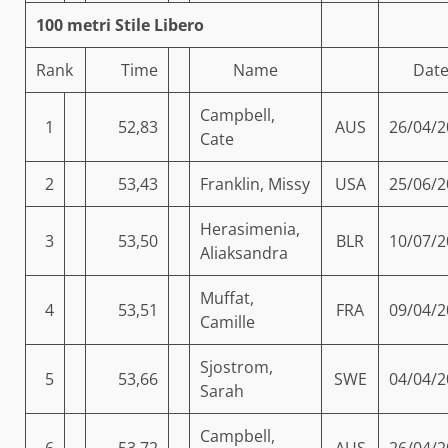
100 metri Stile Libero
Rank
Time
Name
Dat
Campbell,
1
52,83
AUS
26/04/2
Cate
2
53,43
Franklin, Missy
USA
25/06/2
Herasimenia,
3
53,50
BLR
10/07/2
Aliaksandra
Muffat,
4
53,51
FRA
09/04/2
Camille
Sjostrom,
5
53,66
SWE
04/04/2
Sarah
Campbell,
6
53,72
AUS
26/04/2