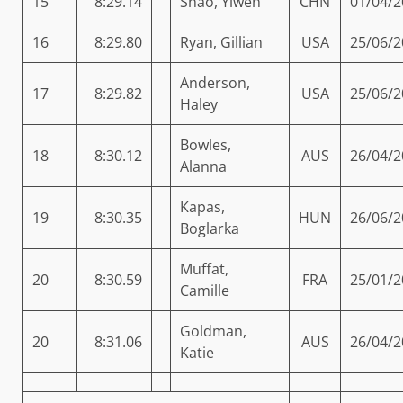
15
8:29.14
Shao, Yiwen
CHN
01/04/2
16
8:29.80
Ryan, Gillian
USA
25/06/2
Anderson,
17
8:29.82
USA
25/06/2
Haley
Bowles,
18
8:30.12
AUS
26/04/2
Alanna
Kapas,
19
8:30.35
HUN
26/06/2
Boglarka
Muffat,
20
8:30.59
FRA
25/01/2
Camille
Goldman,
20
8:31.06
AUS
26/04/2
Katie