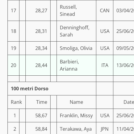
Russell,
17
28,27
CAN
03/04/2
Sinead
Denninghoff,
18
28,31
USA
25/06/2
Sarah
19
28,34
Smoliga, Olivia
USA
09/05/2
Barbieri,
20
28,44
ITA
13/06/2
Arianna
100 metri Dorso
Rank
Time
Name
Dat
1
58,67
Franklin, Missy
USA
25/06/2
2
58,84
Terakawa, Aya
JPN
11/04/2