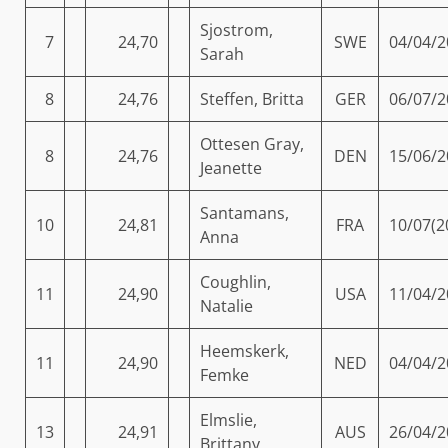
Sjostrom,
7
24,70
SWE
04/04/2
Sarah
8
24,76
Steffen, Britta
GER
06/07/2
Ottesen Gray,
8
24,76
DEN
15/06/2
Jeanette
Santamans,
10
24,81
FRA
10/07(2
Anna
Coughlin,
11
24,90
USA
11/04/2
Natalie
Heemskerk,
11
24,90
NED
04/04/2
Femke
Elmslie,
13
24,91
AUS
26/04/2
Brittany