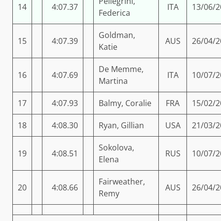
Pellegrini,
14
4:07.37
ITA
13/06/2
Federica
Goldman,
15
4:07.39
AUS
26/04/2
Katie
De Memme,
16
4:07.69
ITA
10/07/2
Martina
17
4:07.93
Balmy, Coralie
FRA
15/02/2
18
4:08.30
Ryan, Gillian
USA
21/03/2
Sokolova,
19
4:08.51
RUS
10/07/2
Elena
Fairweather,
20
4:08.66
AUS
26/04/2
Remy