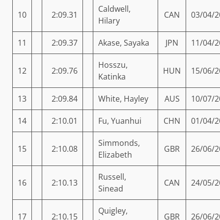
Caldwell,
10
2:09.31
CAN
03/04/2
Hilary
11
2:09.37
Akase, Sayaka
JPN
11/04/2
Hosszu,
12
2:09.76
HUN
15/06/2
Katinka
13
2:09.84
White, Hayley
AUS
10/07/2
14
2:10.01
Fu, Yuanhui
CHN
01/04/2
Simmonds,
15
2:10.08
GBR
26/06/2
Elizabeth
Russell,
16
2:10.13
CAN
24/05/2
Sinead
Quigley,
17
2:10.15
GBR
26/06/2