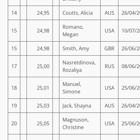
14
24,95
Coutts, Alicia
AUS
26/04/2
Romano,
15
24,98
USA
10/07/2
Megan
15
24,98
Smith, Amy
GBR
26/06/2
Nasretdinova,
17
25,00
RUS
08/06/2
Rozaliya
Manuel,
18
25,01
USA
25/06/2
Simone
19
25,03
Jack, Shayna
AUS
26/04/2
Magnuson,
20
25,05
USA
25/06/2
Christine