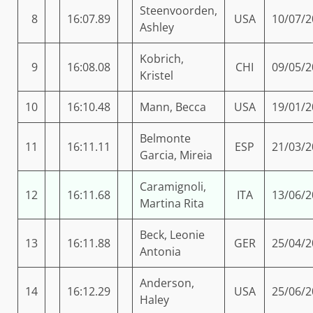
Steenvoorden,
8
16:07.89
USA
10/07/2
Ashley
Kobrich,
9
16:08.08
CHI
09/05/2
Kristel
10
16:10.48
Mann, Becca
USA
19/01/2
Belmonte
11
16:11.11
ESP
21/03/2
Garcia, Mireia
Caramignoli,
12
16:11.68
ITA
13/06/2
Martina Rita
Beck, Leonie
13
16:11.88
GER
25/04/2
Antonia
Anderson,
14
16:12.29
USA
25/06/2
Haley