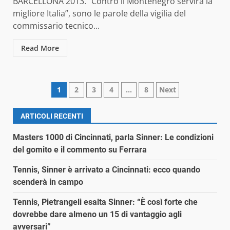
BARCELLONA 2013. “Contro il Montenegro servirà la
migliore Italia”, sono le parole della vigilia del
commissario tecnico...
Read More
Paginazione
1
2
3
4
…
8
Next
degli
ARTICOLI RECENTI
articoli
Masters 1000 di Cincinnati, parla Sinner: Le condizioni
del gomito e il commento su Ferrara
Tennis, Sinner è arrivato a Cincinnati: ecco quando
scenderà in campo
Tennis, Pietrangeli esalta Sinner: “È così forte che
dovrebbe dare almeno un 15 di vantaggio agli
avversari”