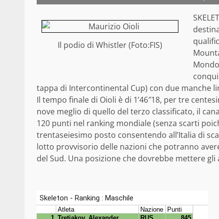
SKELETO
destina
qualifi
Il podio di Whistler (Foto:FIS)
Mounta
Mondo 
conquis
tappa di Intercontinental Cup) con due manche li
Il tempo finale di Oioli è di 1’46″18, per tre cent
nove meglio di quello del terzo classificato, il c
120 punti nel ranking mondiale (senza scarti poich
trentaseiesimo posto consentendo all’Italia di sc
lotto provvisorio delle nazioni che potranno ave
del Sud. Una posizione che dovrebbe mettere gli a