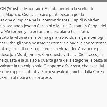
N (Whistler Mountain). E’ stata perfetta la scelta di
re Maurizio Oioli a cercare punti pesanti per la
cazione olimpiche nella Intercontinental Cup di Whistler
in lasciando Joseph Cecchini e Mattia Gaspari in Coppa del
a Winterberg. Il trentunenne ossolano ha, infatti,
tato la vittoria nella prima gara (sono due le gare per ogni
neari che gli sono bastate per tenere a bada la concorrenza
esimi migliore di quello del tedesco Alexander Gassner e per
anadese Jon Montgomery. Con questa vittoria, Oioli raccoglie
è questa è la sua sola quarta gara della stagione) e balza al
avalcare in un colpo solo Giappone e Svizzera, che esce dal
re due rappresentnati a Sochi scavalcata anche dalla Corea
zzurri al riparo da sorprese.