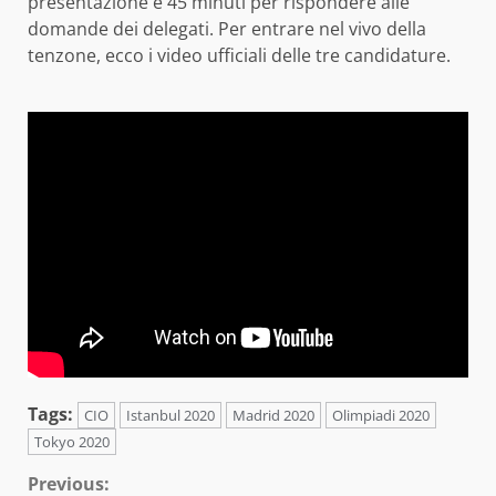
presentazione e 45 minuti per rispondere alle
domande dei delegati. Per entrare nel vivo della
tenzone, ecco i video ufficiali delle tre candidature.
Tags:
CIO
Istanbul 2020
Madrid 2020
Olimpiadi 2020
Tokyo 2020
Continue
Previous: