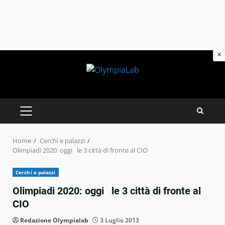
×
Skip
to
content
PRIMARY
MENU
Home
Cerchi e palazzi
Olimpiadi 2020: oggi le 3 città di fronte al CIO
Cerchi e palazzi
Olimpiadi 2020: oggi le 3 città di fronte al
CIO
Redazione Olympialab
3 Luglio 2013