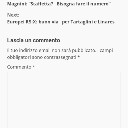
Magnini: “Staffetta? Bisogna fare il numero”
Reading
Next:
Europei RS:X: buon via per Tartaglini e Linares
Lascia un commento
Il tuo indirizzo email non sarà pubblicato.
I campi
obbligatori sono contrassegnati
*
Commento
*