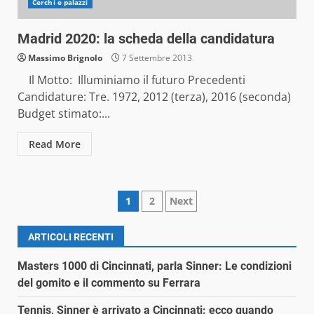
Cerchi e palazzi
Madrid 2020: la scheda della candidatura
Massimo Brignolo
7 Settembre 2013
Il Motto: Illuminiamo il futuro Precedenti
Candidature: Tre. 1972, 2012 (terza), 2016 (seconda)
Budget stimato:...
Read More
Paginazione
1
2
Next
degli
ARTICOLI RECENTI
articoli
Masters 1000 di Cincinnati, parla Sinner: Le condizioni
del gomito e il commento su Ferrara
Tennis, Sinner è arrivato a Cincinnati: ecco quando