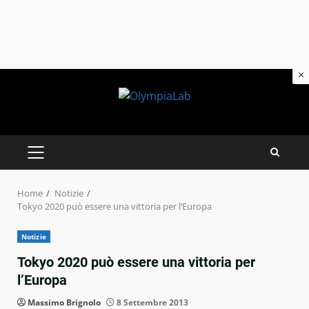
×
Skip
to
content
PRIMARY
MENU
Home
Notizie
Tokyo 2020 può essere una vittoria per l’Europa
Notizie
Tokyo 2020 può essere una vittoria per
l’Europa
Massimo Brignolo
8 Settembre 2013