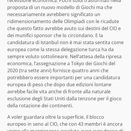
recessione economica. Pochi soldi trasformati nella
proposta di un nuovo modello di Giochi ma che
necessariamente avrebbero significato un
ridimensionamento delle Olimpiadi con le ricadute
che questo fatto avrebbe avuto sui destini del CIO e
dei munifici sponsor che lo circondano. E la
candidatura di Istanbul non è mai stata sentita come
europea come la stessa delegazione turca ha da
sempre voluto sottolineare. Nell’attesa della ripresa
economica, l’assegnazione a Tokyo dei Giochi del
2020 (tra sette anni) fornisce quattro anni che
potrebbero essere importanti per una candidatura
europea di peso che dopo due edizioni lontane
avrebbe facile vita anche di fronte alla naturale
esclusione degli Stati Uniti dalla tenzone per il gioco
della rotazione dei continenti.
A voler guardara oltre la superficie, il blocco
europeo in seno al CIO, che con 43 membri è ancora
vicino alla maggioranza assoluta, pare aver deciso di