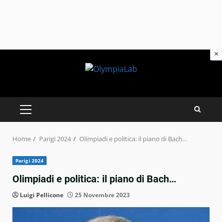
×
Skip
to
content
PRIMARY
MENU
Home
Parigi 2024
Olimpiadi e politica: il piano di Bach…
Parigi 2024
Olimpiadi e politica: il piano di Bach…
Luigi Pellicone
25 Novembre 2023