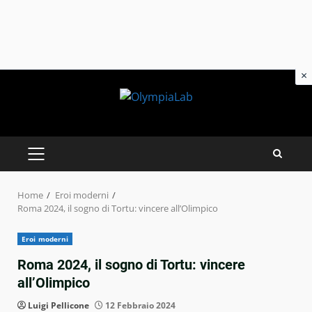
×
Skip
to
content
PRIMARY
MENU
Home
Eroi moderni
Roma 2024, il sogno di Tortu: vincere all’Olimpico
Eroi moderni
Roma 2024, il sogno di Tortu: vincere
all’Olimpico
Luigi Pellicone
12 Febbraio 2024