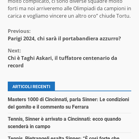
molto complicato, ci sono diverse squadre molto
forti ma noi arriveremo alle Olimpiadi da campioni in
carica e vogliamo vincere un altro oro” chiude Tortu.
Continue
Previous:
Parigi 2024, chi sarà il portabandiera azzurro?
Reading
Next:
Chi è Taghi Askari, il tuffatore centenario da
record
ARTICOLI RECENTI
Masters 1000 di Cincinnati, parla Sinner: Le condizioni
del gomito e il commento su Ferrara
Tennis, Sinner è arrivato a Cincinnati: ecco quando
scenderà in campo
Tennis, Pietrangeli esalta Sinner: “È così forte che