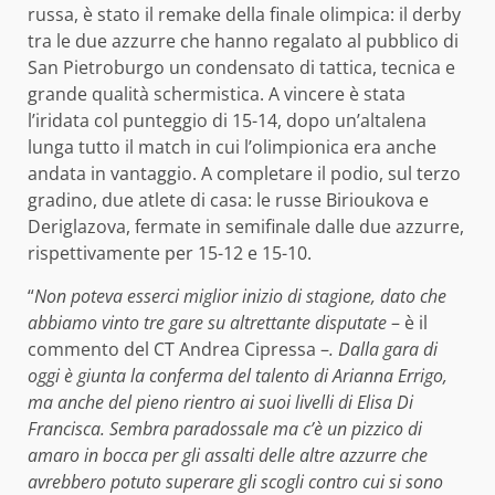
russa, è stato il remake della finale olimpica: il derby
tra le due azzurre che hanno regalato al pubblico di
San Pietroburgo un condensato di tattica, tecnica e
grande qualità schermistica. A vincere è stata
l’iridata col punteggio di 15-14, dopo un’altalena
lunga tutto il match in cui l’olimpionica era anche
andata in vantaggio. A completare il podio, sul terzo
gradino, due atlete di casa: le russe Birioukova e
Deriglazova, fermate in semifinale dalle due azzurre,
rispettivamente per 15-12 e 15-10.
“
Non poteva esserci miglior inizio di stagione, dato che
abbiamo vinto tre gare su altrettante disputate
– è il
commento del CT Andrea Cipressa –
. Dalla gara di
oggi è giunta la conferma del talento di Arianna Errigo,
ma anche del pieno rientro ai suoi livelli di Elisa Di
Francisca. Sembra paradossale ma c’è un pizzico di
amaro in bocca per gli assalti delle altre azzurre che
avrebbero potuto superare gli scogli contro cui si sono