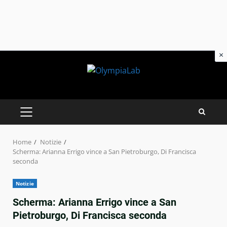
×
Skip
to
content
PRIMARY
MENU
Home
Notizie
Scherma: Arianna Errigo vince a San Pietroburgo, Di Francisca
seconda
Notizie
Scherma: Arianna Errigo vince a San
Pietroburgo, Di Francisca seconda