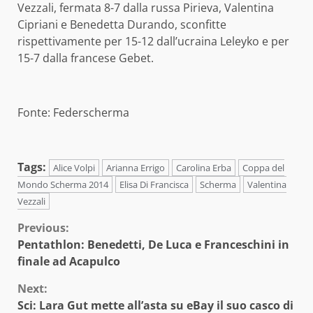
Vezzali, fermata 8-7 dalla russa Pirieva, Valentina
Cipriani e Benedetta Durando, sconfitte
rispettivamente per 15-12 dall’ucraina Leleyko e per
15-7 dalla francese Gebet.
Fonte: Federscherma
Tags:
Alice Volpi
Arianna Errigo
Carolina Erba
Coppa del
Mondo Scherma 2014
Elisa Di Francisca
Scherma
Valentina
Vezzali
Continue
Previous:
Pentathlon: Benedetti, De Luca e Franceschini in
Reading
finale ad Acapulco
Next:
Sci: Lara Gut mette all’asta su eBay il suo casco di