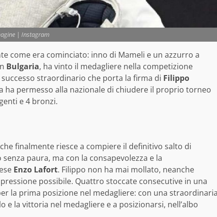
agine | Instagram
te come era cominciato: inno di Mameli e un azzurro a
in
Bulgaria
, ha vinto il medagliere nella competizione
 successo straordinario che porta la firma di
Filippo
tista ha permesso alla nazionale di chiudere il proprio torneo
rgenti e 4 bronzi.
 che finalmente riesce a compiere il definitivo salto di
 senza paura, ma con la consapevolezza e la
cese
Enzo Lafort
. Filippo non ha mai mollato, neanche
a pressione possibile. Quattro stoccate consecutive in una
 per la prima posizione nel medagliere: con una straordinari
olo e la vittoria nel medagliere e a posizionarsi, nell’albo