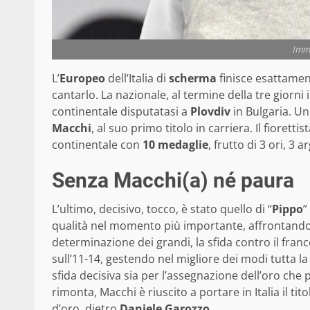
Imm
L’
Europeo
dell’Italia di
scherma
finisce esattamen
cantarlo. La nazionale, al termine della tre giorni 
continentale disputatasi a
Plovdiv
in Bulgaria. Un
Macchi
, al suo primo titolo in carriera. Il fioret
continentale con
10 medaglie
, frutto di 3 ori, 3 a
Senza Macchi(a) né paura
L’ultimo, decisivo, tocco, è stato quello di “
Pippo
”
qualità nel momento più importante, affrontando
determinazione dei grandi, la sfida contro il fran
sull’11-14, gestendo nel migliore dei modi tutta l
sfida decisiva sia per l’assegnazione dell’oro che
rimonta, Macchi è riuscito a portare in Italia il tit
d’oro, dietro
Daniele Garozzo
.