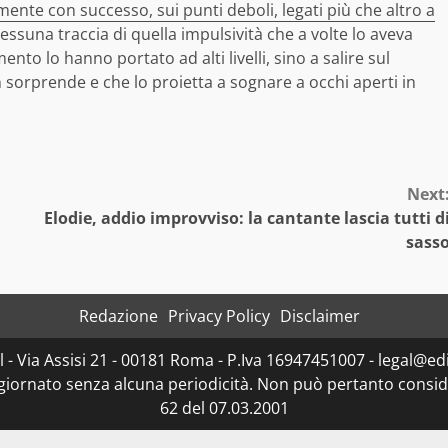
mente con successo, sui punti deboli, legati più che altro a
essuna traccia di quella impulsività che a volte lo aveva
nto lo hanno portato ad alti livelli, sino a salire sul
sorprende e che lo proietta a sognare a occhi aperti in
Next
Elodie, addio improvviso: la cantante lascia tutti d
sass
Redazione
Privacy Policy
Disclaimer
- Via Assisi 21 - 00181 Roma - P.Iva 16947451007 - legal@edit
ggiornato senza alcuna periodicità. Non può pertanto consider
62 del 07.03.2001