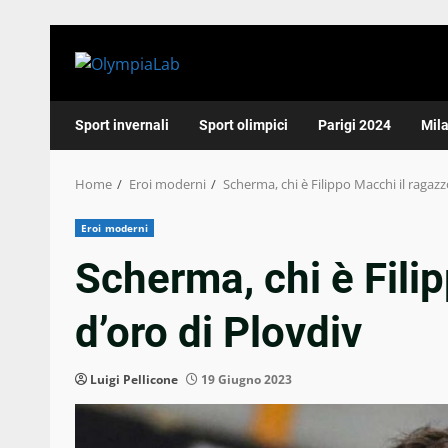
Skip
to
content
Sport invernali
Sport olimpici
Parigi 2024
Mil
Home
Eroi moderni
Scherma, chi è Filippo Macchi il ragazz
Eroi moderni
Scherma, chi è Fili
d’oro di Plovdiv
Luigi Pellicone
19 Giugno 2023