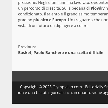
pressione.
Negli ultimi anni ha lavorato, evidente
un percorso di crescita
. Sulla pedana di
Plovdiv
n
condizionato. Il talento e il grandissimo temperame
gradino
più alto d’Europa
. Un traguardo che non 
vista di un futuro da dipingere a colori.
Continue
Previous:
Basket, Paolo Banchero e una scelta difficile
Reading
Copyright © 2025 Olympialab.com - Editorially Srl 
non è una testata giornalistica, in quanto viene a