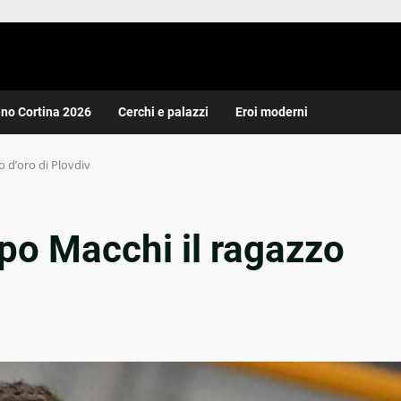
ano Cortina 2026
Cerchi e palazzi
Eroi moderni
o d’oro di Plovdiv
ppo Macchi il ragazzo