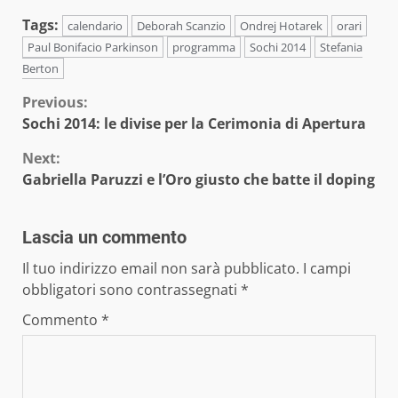
Tags:
calendario
Deborah Scanzio
Ondrej Hotarek
orari
Paul Bonifacio Parkinson
programma
Sochi 2014
Stefania
Berton
Continue
Previous:
Sochi 2014: le divise per la Cerimonia di Apertura
Reading
Next:
Gabriella Paruzzi e l’Oro giusto che batte il doping
Lascia un commento
Il tuo indirizzo email non sarà pubblicato.
I campi
obbligatori sono contrassegnati
*
Commento
*