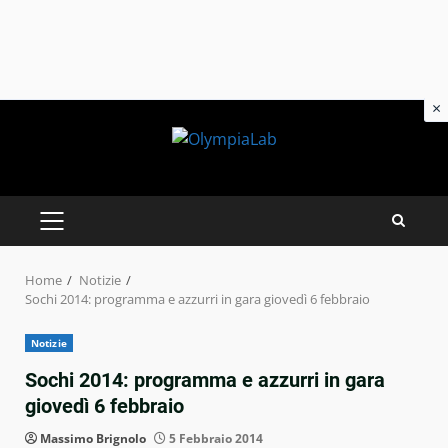
×
Skip
to
content
PRIMARY
MENU
Home
Notizie
Sochi 2014: programma e azzurri in gara giovedì 6 febbraio
Notizie
Sochi 2014: programma e azzurri in gara
giovedì 6 febbraio
Massimo Brignolo
5 Febbraio 2014