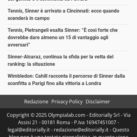
Tennis, Sinner è arrivato a Cincinnati: ecco quando
scenderà in campo
Tennis, Pietrangeli esalta Sinner: “È così forte che
dovrebbe dare almeno un 15 di vantaggio agli
avversari”
Sinner-Alcaraz, continua la sfida per la vetta del
ranking: la situazione
Wimbledon: Cahill racconta il percorso di Sinner dalla
sconfitta a Parigi fino alla vittoria a Londra
Redazione
Privacy Policy
Disclaimer
Copyright © 2025 Olympialab.com - Editorially Srl - Via
Assisi 21 - 00181 Roma - P.Iva 16947451007 -
legal@editorially.it - redazione@editorially.it - Questo
blog non è una testata giornalistica, in quanto viene