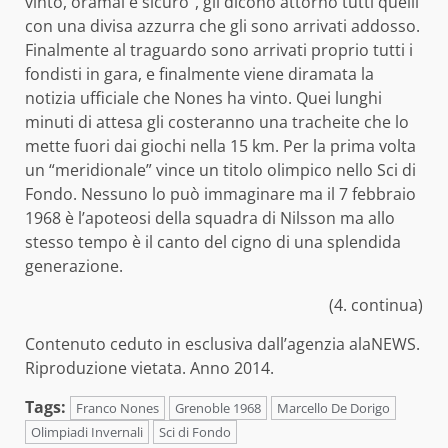
vinto, oramai è sicuro”, gli dicono attorno tutti quelli
con una divisa azzurra che gli sono arrivati addosso.
Finalmente al traguardo sono arrivati proprio tutti i
fondisti in gara, e finalmente viene diramata la
notizia ufficiale che Nones ha vinto. Quei lunghi
minuti di attesa gli costeranno una tracheite che lo
mette fuori dai giochi nella 15 km. Per la prima volta
un “meridionale” vince un titolo olimpico nello Sci di
Fondo. Nessuno lo può immaginare ma il 7 febbraio
1968 è l’apoteosi della squadra di Nilsson ma allo
stesso tempo è il canto del cigno di una splendida
generazione.
(4. continua)
Contenuto ceduto in esclusiva dall’agenzia alaNEWS.
Riproduzione vietata. Anno 2014.
Tags:
Franco Nones
Grenoble 1968
Marcello De Dorigo
Olimpiadi Invernali
Sci di Fondo