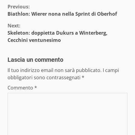
Continue
Previous:
Biathlon: Wierer nona nella Sprint di Oberhof
Reading
Next:
Skeleton: doppietta Dukurs a Winterberg,
Cecchini ventunesimo
Lascia un commento
Il tuo indirizzo email non sarà pubblicato.
I campi
obbligatori sono contrassegnati
*
Commento
*