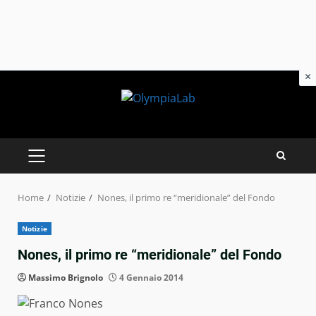
×
Skip
to
content
PRIMARY
MENU
Home
Notizie
Nones, il primo re “meridionale” del Fondo
Notizie
Nones, il primo re “meridionale” del Fondo
Massimo Brignolo
4 Gennaio 2014