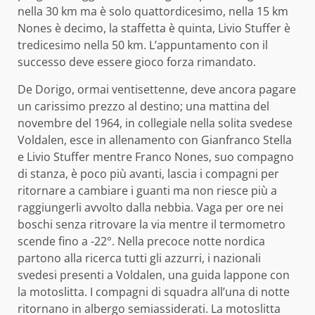
nella 30 km ma è solo quattordicesimo, nella 15 km
Nones è decimo, la staffetta è quinta, Livio Stuffer è
tredicesimo nella 50 km. L’appuntamento con il
successo deve essere gioco forza rimandato.
De Dorigo, ormai ventisettenne, deve ancora pagare
un carissimo prezzo al destino; una mattina del
novembre del 1964, in collegiale nella solita svedese
Voldalen, esce in allenamento con Gianfranco Stella
e Livio Stuffer mentre Franco Nones, suo compagno
di stanza, è poco più avanti, lascia i compagni per
ritornare a cambiare i guanti ma non riesce più a
raggiungerli avvolto dalla nebbia. Vaga per ore nei
boschi senza ritrovare la via mentre il termometro
scende fino a -22°. Nella precoce notte nordica
partono alla ricerca tutti gli azzurri, i nazionali
svedesi presenti a Voldalen, una guida lappone con
la motoslitta. I compagni di squadra all’una di notte
ritornano in albergo semiassiderati. La motoslitta