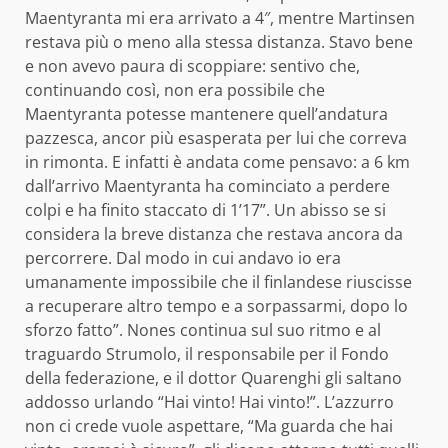
Maentyranta mi era arrivato a 4″, mentre Martinsen
restava più o meno alla stessa distanza. Stavo bene
e non avevo paura di scoppiare: sentivo che,
continuando così, non era possibile che
Maentyranta potesse mantenere quell’andatura
pazzesca, ancor più esasperata per lui che correva
in rimonta. E infatti è andata come pensavo: a 6 km
dall’arrivo Maentyranta ha cominciato a perdere
colpi e ha finito staccato di 1’17”. Un abisso se si
considera la breve distanza che restava ancora da
percorrere. Dal modo in cui andavo io era
umanamente impossibile che il finlandese riuscisse
a recuperare altro tempo e a sorpassarmi, dopo lo
sforzo fatto”. Nones continua sul suo ritmo e al
traguardo Strumolo, il responsabile per il Fondo
della federazione, e il dottor Quarenghi gli saltano
addosso urlando “Hai vinto! Hai vinto!”. L’azzurro
non ci crede vuole aspettare, “Ma guarda che hai