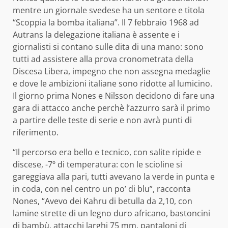
mentre un giornale svedese ha un sentore e titola
“Scoppia la bomba italiana”. Il 7 febbraio 1968 ad
Autrans la delegazione italiana è assente e i
giornalisti si contano sulle dita di una mano: sono
tutti ad assistere alla prova cronometrata della
Discesa Libera, impegno che non assegna medaglie
e dove le ambizioni italiane sono ridotte al lumicino.
Il giorno prima Nones e Nilsson decidono di fare una
gara di attacco anche perchè l’azzurro sarà il primo
a partire delle teste di serie e non avrà punti di
riferimento.
“Il percorso era bello e tecnico, con salite ripide e
discese, -7º di temperatura: con le scioline si
gareggiava alla pari, tutti avevano la verde in punta e
in coda, con nel centro un po’ di blu”, racconta
Nones, “Avevo dei Kahru di betulla da 2,10, con
lamine strette di un legno duro africano, bastoncini
di bambù, attacchi larghi 75 mm, pantaloni di