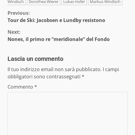
Windisch
Dorothea Wierer
Lukas Hofer
Markus Windisch
Continue
Previous:
Tour de Ski: Jacobsen e Lundby resistono
Reading
Next:
Nones, il primo re “meridionale” del Fondo
Lascia un commento
Il tuo indirizzo email non sarà pubblicato.
I campi
obbligatori sono contrassegnati
*
Commento
*