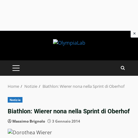
×
Skip
to
content
PRIMARY
MENU
Home
Notizie
Biathlon: Wierer nona nella Sprint di Oberhof
Notizie
Biathlon: Wierer nona nella Sprint di Oberhof
Massimo Brignolo
3 Gennaio 2014