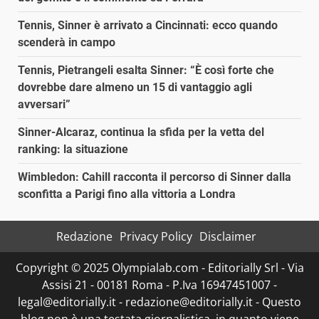
Tennis, Sinner è arrivato a Cincinnati: ecco quando
scenderà in campo
Tennis, Pietrangeli esalta Sinner: “È così forte che
dovrebbe dare almeno un 15 di vantaggio agli
avversari”
Sinner-Alcaraz, continua la sfida per la vetta del
ranking: la situazione
Wimbledon: Cahill racconta il percorso di Sinner dalla
sconfitta a Parigi fino alla vittoria a Londra
Redazione
Privacy Policy
Disclaimer
Copyright © 2025 Olympialab.com - Editorially Srl - Via
Assisi 21 - 00181 Roma - P.Iva 16947451007 -
legal@editorially.it - redazione@editorially.it - Questo
blog non è una testata giornalistica, in quanto viene