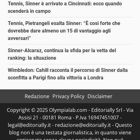
Tennis, Sinner è arrivato a Cincinnati: ecco quando
scenderà in campo
Tennis, Pietrangeli esalta Sinner: “È così forte che
dovrebbe dare almeno un 15 di vantaggio agli
avversari”
Sinner-Alcaraz, continua la sfida per la vetta del
ranking: la situazione
Wimbledon: Cahill racconta il percorso di Sinner dalla
sconfitta a Parigi fino alla vittoria a Londra
Redazione
Privacy Policy
Disclaimer
Copyright © 2025 Olympialab.com - Editorially Srl - Via
Assisi 21 - 00181 Roma - P.Iva 16947451007 -
legal@editorially.it - redazione@editorially.it - Questo
blog non è una testata giornalistica, in quanto viene
aggiornato senza alcuna periodicità. Non può