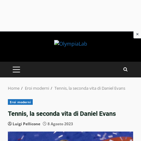
×
Skip
to
content
PRIMARY
MENU
Home
Eroi moderni
Tennis, la seconda vita di Daniel Evans
Eroi moderni
Tennis, la seconda vita di Daniel Evans
Luigi Pellicone
8 Agosto 2023