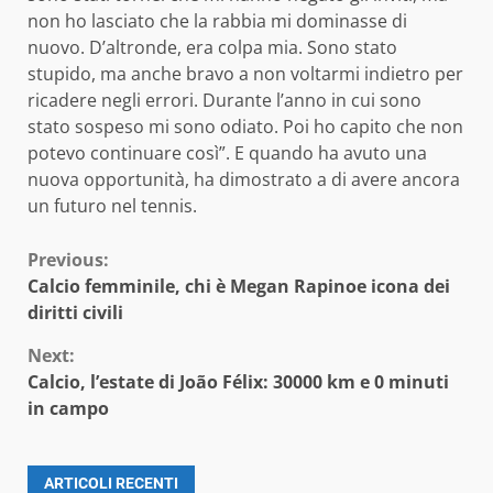
non ho lasciato che la rabbia mi dominasse di
nuovo. D’altronde, era colpa mia. Sono stato
stupido, ma anche bravo a non voltarmi indietro per
ricadere negli errori. Durante l’anno in cui sono
stato sospeso mi sono odiato. Poi ho capito che non
potevo continuare così”. E quando ha avuto una
nuova opportunità, ha dimostrato a di avere ancora
un futuro nel tennis.
Continue
Previous:
Calcio femminile, chi è Megan Rapinoe icona dei
Reading
diritti civili
Next:
Calcio, l’estate di João Félix: 30000 km e 0 minuti
in campo
ARTICOLI RECENTI