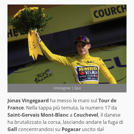
Immagine | Epa
Jonas Vingegaard
ha messo le mani sul
Tour de
France
. Nella tappa più temuta, la numero 17 da
Saint-Gervais Mont-Blanc
a
Couchevel
, il danese
ha brutalizzato la corsa, lasciando andare la fuga di
Gall
concentrandosi su
Pogacar
uscito dal