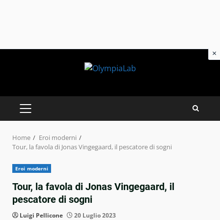
×
Skip
to
content
PRIMARY
MENU
Home
Eroi moderni
Tour, la favola di Jonas Vingegaard, il pescatore di sogni
Eroi moderni
Tour, la favola di Jonas Vingegaard, il
pescatore di sogni
Luigi Pellicone
20 Luglio 2023