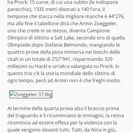
ha Prock: 15 curve, di cui una subito (lo indispone
parecchio), 1335 metri divorati a 140 l’ora, il
tempone che stacca nella migliore manche è 44″276,
ma alla fine il tabellone dirà che Armin Zoeggeler,
uno che crede in se stesso, diventa Campione
Olimpico di slittino a Salt Lake, secondo oro di quella
Olimpiade dopo Stefania Belmondo, mangiando le
quattro prove della pista immersa nei boschi dello
Utah in un totale di 2’57″941, risparmiando 329
millesimi su Hackl e un’altra valangata su Prock. In
questo trio c’è la storia mondiale dello slittino di
ogni tempo, però ad Armin non è che freghi molto.
Al termine della quarta prova alza il braccio prima
del traguardo e lì ricominciano le immagini, la retina
ricomincia ad essere offesa per la violenza con la
quale vengono davanti tutti. Tutti, da Nina in giù,