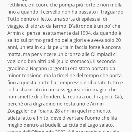
rettilinei, e il cuore che pompa più forte e non molla
fino a quando il cervello non ha passato il traguardo.
Tutto dentro il letto, una sorta di epilessia, di
viaggio, di sforzo da fermo. D’altronde è un po’ che
Armin ci pensa, esattamente dal 1994, da quando è
salito sul primo gradino della gloria e aveva solo 20
anni, un età in cui la peluria in faccia forse è ancora
matta, ma per vincere un bronzo alle Olimpiadi ci
vogliono ben altri peli (sullo stomaco). Il secondo
gradino a Nagano (argento) era stato portato da
minor tensione, ma la timeline del tempo che porta
fino a questa notte ha compresso e ribaltato tutto e
lo ha shakerato in un susseguirsi di immagini che
non smette di offendere la retina a occhi aperti. Già,
perché ora di gradino ne resta uno e Armin
Zoeggeler da Foiana, 28 anni in quel momento,
atleta fatto e finito, deve diventare l’uomo che fila
meglio dentro ai budelli. La città del Lago salato,
teatro dell’Olimpiade 2002, è il proscenio sul quale