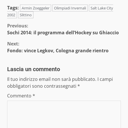
Tags:
Armin Zoeggeler
Olimpiadi Invernali
Salt Lake City
2002
Slittino
Continue
Previous:
Sochi 2014: il programma dell’Hockey su Ghiaccio
Reading
Next:
Fondo: vince Legkov, Cologna grande rientro
Lascia un commento
Il tuo indirizzo email non sarà pubblicato.
I campi
obbligatori sono contrassegnati
*
Commento
*