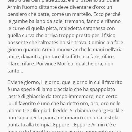
Armin l’uomo slittante deve diventare d’oro: un
pensiero che batte, come un martello. Ecco perché
le gambe ballano da sole, tremano, fanno e rifanno
le curve di quella pista, maledetta satanassa con
quella curva che arriva troppo presto per il fisico
possente che l’altoatesino si ritrova. Comincia a fare
giorno quando Armin muove anche le mani nell’aria:
unite, davanti a puntare il soffitto e a fare, rifare,
rifare, rifare. Poi vince Morfeo, qualche ora, non
tanto…
E viene giorno, il giorno, quel giorno in cui il favorito
è una specie di lama d’acciaio che ha spappolato
lastre di ghiaccio da tempo immemore, non certo
lui. Il favorito è uno che ha detto oro, oro, oro nelle
ultime tre Olimpiadi fredde. Si chiama Georg Hackl e
non suda per la paura nemmanco con una pistola
puntata alla tempia. Eppure… Eppure Armin c’è e
mentre le lancette corrono verso il momento in cui