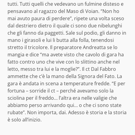
tutti. Tutti quelli che vedevano un fulmine disteso e
pensavano al ragazzo del Maso di Voian. “Non ho
mai avuto paura di perdere”, ripete una volta sceso
dal destriero dietro il quale ci sono due nibelunghi
che gli fanno da paggetti. Sale sul podio, gli danno in
mano i girasoli e lui li butta alla folla, tenendosi
stretto il tricolore. Il preparatore Andreatta se lo
mangia e dice “ma avete visto che cavolo di gara ha
fatto contro uno che vive con lo slittino anche nel
letto, messo tra lui e la moglie?”. Il ct Dal Fabbro
ammette che c’è la mano della Signora del Fato. La
gara è andata in scena a temperature fredde. “E per
fortuna – sorride il ct – perché avevamo solo la
sciolina per il freddo… l’altra era nelle valigie che
abbiamo perso arrivando qui… o che ci sono state
rubate”. Non importa, dai. Adesso è storia e la storia
è solo all’inizio.