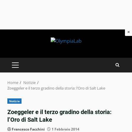
×
Skip
to
content
PRIMARY
MENU
Home
Notizie
Zoeggeler e il terzo gradino della storia: l’Oro di Salt Lake
Notizie
Zoeggeler e il terzo gradino della storia:
l’Oro di Salt Lake
Francesco Facchini
1 Febbraio 2014