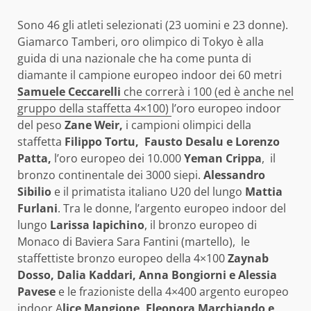
Sono 46 gli atleti selezionati (23 uomini e 23 donne).
Giamarco Tamberi, oro olimpico di Tokyo è alla
guida di una nazionale che ha come punta di
diamante il campione europeo indoor dei 60 metri
Samuele Ceccarelli
che correrà i 100 (ed è anche nel
gruppo della staffetta 4×100)
l’oro europeo indoor
del peso
Zane Weir,
i campioni olimpici della
staffetta
Filippo Tortu, Fausto Desalu e Lorenzo
Patta,
l’oro europeo dei 10.000
Yeman Crippa
, il
bronzo continentale dei 3000 siepi.
Alessandro
Sibilio
e il primatista italiano U20 del lungo
Mattia
Furlani
. Tra le donne, l’argento europeo indoor del
lungo
Larissa Iapichino
, il bronzo europeo di
Monaco di Baviera Sara Fantini (martello), le
staffettiste bronzo europeo della 4×100
Zaynab
Dosso, Dalia Kaddari, Anna Bongiorni e Alessia
Pavese
e le frazioniste della 4×400 argento europeo
indoor A
lice Mangione, Eleonora Marchiando e