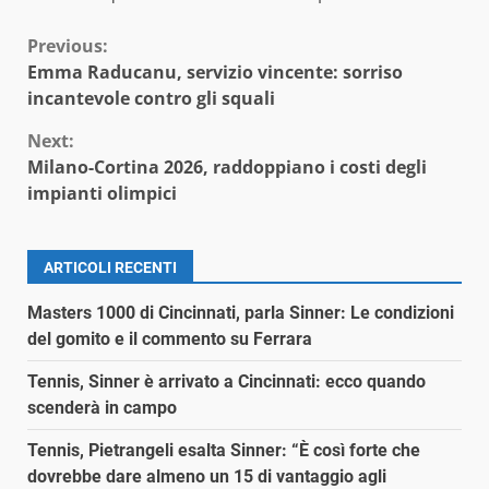
Continue
Previous:
Emma Raducanu, servizio vincente: sorriso
Reading
incantevole contro gli squali
Next:
Milano-Cortina 2026, raddoppiano i costi degli
impianti olimpici
ARTICOLI RECENTI
Masters 1000 di Cincinnati, parla Sinner: Le condizioni
del gomito e il commento su Ferrara
Tennis, Sinner è arrivato a Cincinnati: ecco quando
scenderà in campo
Tennis, Pietrangeli esalta Sinner: “È così forte che
dovrebbe dare almeno un 15 di vantaggio agli