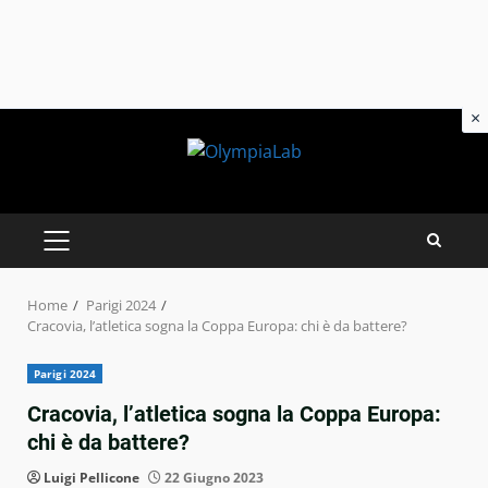
×
Skip
to
content
PRIMARY
MENU
Home
Parigi 2024
Cracovia, l’atletica sogna la Coppa Europa: chi è da battere?
Parigi 2024
Cracovia, l’atletica sogna la Coppa Europa:
chi è da battere?
Luigi Pellicone
22 Giugno 2023