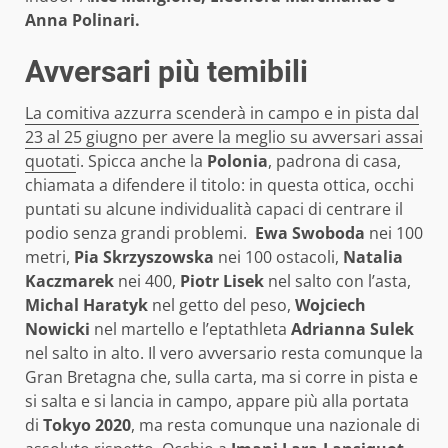
Anna Polinari.
Avversari più temibili
La comitiva azzurra scenderà in campo e in pista dal
23 al 25 giugno per avere la meglio su avversari assai
quotat
i. Spicca anche la
Polonia
, padrona di casa,
chiamata a difendere il titolo: in questa ottica, occhi
puntati su alcune individualità capaci di centrare il
podio senza grandi problemi.
Ewa Swoboda
nei 100
metri,
Pia Skrzyszowska
nei 100 ostacoli,
Natalia
Kaczmarek
nei 400,
Piotr Lisek
nel salto con l’asta,
Michal Haratyk
nel getto del peso,
Wojciech
Nowicki
nel martello e l’eptathleta
Adrianna Sulek
nel salto in alto. Il vero avversario resta comunque la
Gran Bretagna che, sulla carta, ma si corre in pista e
si salta e si lancia in campo, appare più alla portata
di
Tokyo 2020
, ma resta comunque una nazionale di