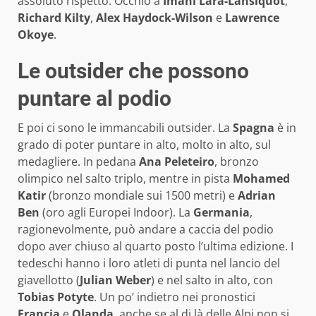
assoluto rispetto. Occhio a
Imani Lara-Lansiquot
,
Richard Kilty
,
Alex Haydock-Wilson
e
Lawrence
Okoye
.
Le outsider che possono
puntare al podio
E poi ci sono le immancabili outsider. La
Spagna
è in
grado di poter puntare in alto, molto in alto, sul
medagliere. In pedana
Ana Peleteiro
, bronzo
olimpico nel salto triplo, mentre in pista
Mohamed
Katir
(bronzo mondiale sui 1500 metri) e
Adrian
Ben
(oro agli Europei Indoor). La
Germania
,
ragionevolmente, può andare a caccia del podio
dopo aver chiuso al quarto posto l’ultima edizione. I
tedeschi hanno i loro atleti di punta nel lancio del
giavellotto (
Julian Weber
) e nel salto in alto, con
Tobias Potyte
. Un po’ indietro nei pronostici
Francia
e
Olanda
, anche se al di là delle Alpi non si