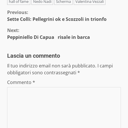
hall of fame
Nedo Nadi
Scherma
Valentina Vezzali
Continue
Previous:
Sette Colli: Pellegrini ok e Scozzoli in trionfo
Reading
Next:
Peppiniello Di Capua risale in barca
Lascia un commento
Il tuo indirizzo email non sarà pubblicato.
I campi
obbligatori sono contrassegnati
*
Commento
*