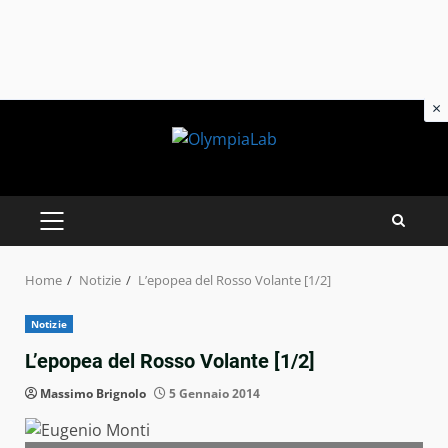
×
Skip
to
content
PRIMARY
MENU
Home
Notizie
L’epopea del Rosso Volante [1/2]
Notizie
L’epopea del Rosso Volante [1/2]
Massimo Brignolo
5 Gennaio 2014