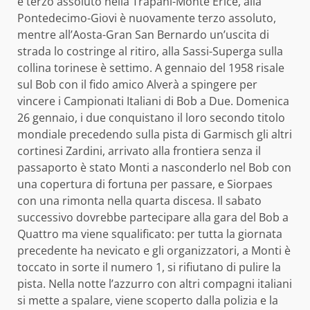
e terzo assoluto nella Trapani-Monte Erice, alla
Pontedecimo-Giovi è nuovamente terzo assoluto,
mentre all’Aosta-Gran San Bernardo un’uscita di
strada lo costringe al ritiro, alla Sassi-Superga sulla
collina torinese è settimo. A gennaio del 1958 risale
sul Bob con il fido amico Alverà a spingere per
vincere i Campionati Italiani di Bob a Due. Domenica
26 gennaio, i due conquistano il loro secondo titolo
mondiale precedendo sulla pista di Garmisch gli altri
cortinesi Zardini, arrivato alla frontiera senza il
passaporto è stato Monti a nasconderlo nel Bob con
una copertura di fortuna per passare, e Siorpaes
con una rimonta nella quarta discesa. Il sabato
successivo dovrebbe partecipare alla gara del Bob a
Quattro ma viene squalificato: per tutta la giornata
precedente ha nevicato e gli organizzatori, a Monti è
toccato in sorte il numero 1, si rifiutano di pulire la
pista. Nella notte l’azzurro con altri compagni italiani
si mette a spalare, viene scoperto dalla polizia e la