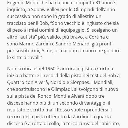
Eugenio Monti che ha da poco compiuto 31 anni è
inquieto, a Squaw Valley per le Olimpiadi dell’anno
successivo non sono in grado di allestire un
tracciato per il Bob, “Sono vecchio è ingiusto che sia
di peso ai miei uomini di equipaggio. Si scelgano un
altro “autista” più, valido, più bravo, a Cortina ci
sono Marino Zardini e Sandro Menardi già pronti
per sostituirmi, A me, ormai non rimano che guidare
le slitte a cavalli”.
Non si ritira e nel 1960 è ancora in pista a Cortina:
inizia a battere il record della pista nei test del Bob a
Quattro con Alverà, Nordio e Siorpaes. I Mondiali,
che sostituiscono le Olimpiadi, si svolgono di nuovo
sulla pista del Ronco. Monti e Alverà dopo tre
discese hanno più di un secondo di vantaggio, il
risultato è scritto ma il Rosso vuole riprendersi il
record della pista ottenuto da Zardini. La quarta
discesa è a rotta di collo, la terza curva del Labirinto,