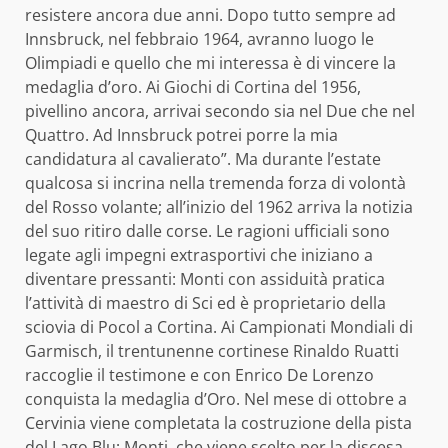
resistere ancora due anni. Dopo tutto sempre ad
Innsbruck, nel febbraio 1964, avranno luogo le
Olimpiadi e quello che mi interessa è di vincere la
medaglia d’oro. Ai Giochi di Cortina del 1956,
pivellino ancora, arrivai secondo sia nel Due che nel
Quattro. Ad Innsbruck potrei porre la mia
candidatura al cavalierato”. Ma durante l’estate
qualcosa si incrina nella tremenda forza di volontà
del Rosso volante; all’inizio del 1962 arriva la notizia
del suo ritiro dalle corse. Le ragioni ufficiali sono
legate agli impegni extrasportivi che iniziano a
diventare pressanti: Monti con assiduità pratica
l’attività di maestro di Sci ed è proprietario della
sciovia di Pocol a Cortina. Ai Campionati Mondiali di
Garmisch, il trentunenne cortinese Rinaldo Ruatti
raccoglie il testimone e con Enrico De Lorenzo
conquista la medaglia d’Oro. Nel mese di ottobre a
Cervinia viene completata la costruzione della pista
del Lago Blu; Monti, che viene scelto per la discesa