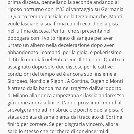
prima discesa, pennellano la seconda andando al
riposo notturno con 1”33 di vantaggio su Germania
I. Quarto tempo parziale nella terza manche, Monti
vuole lasciare la sua firma con il record della pista
nell’ultima discesa. Per lui, che si presenta nel
dopogara con il volto rigato di sangue per aver
urtato un albero nella decelerazione dopo aver
abbandonato i comandi per la gioia, è pokerissimo
di titoli mondiali nel Bob a Due. Il titolo del Quattro è
assegnato dopo solo due discese per le cattive
condizioni del tempo ed è ancora suo, insieme a
Siorpaes, Nordio e Rigoni. A Cortina, Eugenio Monti
è atteso dalla banda ma nel tragitto dall’aeroporto
di Milano alla conca ampezzana si lascia andare: “so
già come andrà a finire. L’anno prossimo i mondiali
si svolgeranno ad Innsbruck, e poiché quella pista è
stata copiata di sana pianta dal tracciato di Cortina,
finirò per correre. Se per disgrazia vincerò, allora
sarò io stesso che cercherò di convincermi di