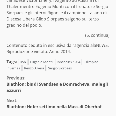
canadese Victor Emery, l’Argento ad Austria I di
Thaler mentre Eugenio Monti con il frenatore Sergio
Siorpaes e gli interni Rigoni e il campione italiano di
Discesa Libera Gildo Siorpaes salgono sul terzo
gradino del podio.
(5. continua)
Contenuto ceduto in esclusiva dall’agenzia alaNEWS.
Riproduzione vietata. Anno 2014.
Tags:
Bob
Eugenio Monti
Innsbruck 1964
Olimpiadi
Invernali
Renzo Alverà
Sergio Siorpaes
Continue
Previous:
Biathlon: bis di Svendsen e Domracheva, male gli
Reading
azzurri
Next:
Biathlon: Hofer settimo nella Mass di Oberhof