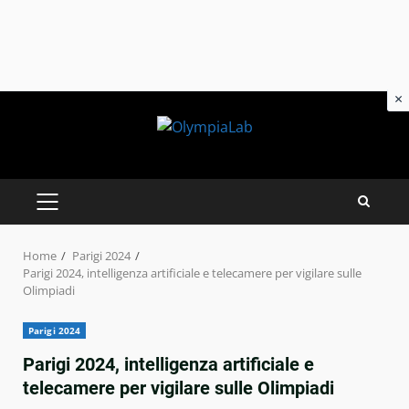
×
Skip
to
content
PRIMARY
MENU
Home
Parigi 2024
Parigi 2024, intelligenza artificiale e telecamere per vigilare sulle
Olimpiadi
Parigi 2024
Parigi 2024, intelligenza artificiale e
telecamere per vigilare sulle Olimpiadi