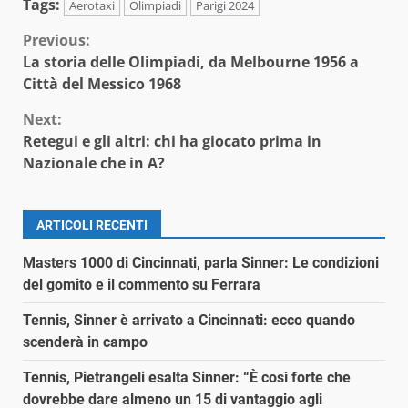
Tags:
Aerotaxi
Olimpiadi
Parigi 2024
Continue
Previous:
La storia delle Olimpiadi, da Melbourne 1956 a
Reading
Città del Messico 1968
Next:
Retegui e gli altri: chi ha giocato prima in
Nazionale che in A?
ARTICOLI RECENTI
Masters 1000 di Cincinnati, parla Sinner: Le condizioni
del gomito e il commento su Ferrara
Tennis, Sinner è arrivato a Cincinnati: ecco quando
scenderà in campo
Tennis, Pietrangeli esalta Sinner: “È così forte che
dovrebbe dare almeno un 15 di vantaggio agli