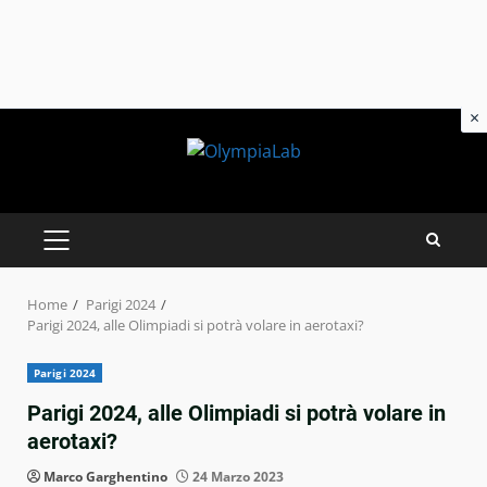
×
Skip
to
content
PRIMARY
MENU
Home
Parigi 2024
Parigi 2024, alle Olimpiadi si potrà volare in aerotaxi?
Parigi 2024
Parigi 2024, alle Olimpiadi si potrà volare in
aerotaxi?
Marco Garghentino
24 Marzo 2023