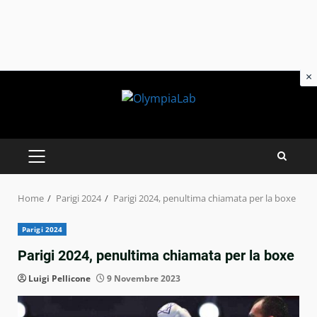
×
Skip
to
content
PRIMARY
MENU
Home
Parigi 2024
Parigi 2024, penultima chiamata per la boxe
Parigi 2024
Parigi 2024, penultima chiamata per la boxe
Luigi Pellicone
9 Novembre 2023