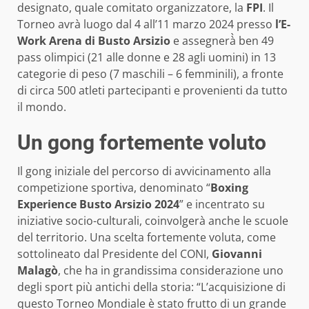
designato, quale comitato organizzatore, la
FPI
. Il
Torneo avrà luogo dal 4 all’11 marzo 2024 presso
l’E-
Work Arena di Busto Arsizio
e assegnerà̀ ben 49
pass olimpici (21 alle donne e 28 agli uomini) in 13
categorie di peso (7 maschili – 6 femminili), a fronte
di circa 500 atleti partecipanti e provenienti da tutto
il mondo.
Un gong fortemente voluto
Il gong iniziale del percorso di avvicinamento alla
competizione sportiva, denominato “
Boxing
Experience Busto Arsizio 2024
” e incentrato su
iniziative socio-culturali, coinvolgerà anche le scuole
del territorio. Una scelta fortemente voluta, come
sottolineato dal Presidente del CONI,
Giovanni
Malagò
, che ha in grandissima considerazione uno
degli sport più antichi della storia: “L’acquisizione di
questo Torneo Mondiale è stato frutto di un grande