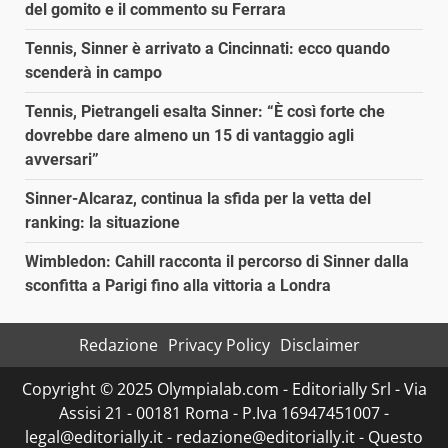
del gomito e il commento su Ferrara
Tennis, Sinner è arrivato a Cincinnati: ecco quando
scenderà in campo
Tennis, Pietrangeli esalta Sinner: “È così forte che
dovrebbe dare almeno un 15 di vantaggio agli
avversari”
Sinner-Alcaraz, continua la sfida per la vetta del
ranking: la situazione
Wimbledon: Cahill racconta il percorso di Sinner dalla
sconfitta a Parigi fino alla vittoria a Londra
Redazione
Privacy Policy
Disclaimer
Copyright © 2025 Olympialab.com - Editorially Srl - Via
Assisi 21 - 00181 Roma - P.Iva 16947451007 -
legal@editorially.it - redazione@editorially.it - Questo