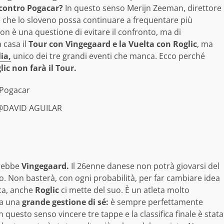
 contro Pogacar?
In questo senso Merijn Zeeman, direttore
e che lo sloveno possa continuare a frequentare più
Non è una questione di evitare il confronto, ma di
 casa il
Tour con Vingegaard e la Vuelta con Roglic
, ma
lia,
unico dei tre grandi eventi che manca. Ecco perché
lic non farà il Tour.
@DAVID AGUILAR
erebbe
Vingegaard.
Il 26enne danese non potrà giovarsi del
no. Non basterà, con ogni probabilità, per far cambiare idea
ica, anche
Roglic
ci mette del suo. È un atleta molto
ia una
grande gestione di sé:
è sempre perfettamente
n questo senso vincere tre tappe e la classifica finale è stata