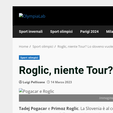
Skip
to
content
Sport invernali
Sport olimpici
Parigi 2024
Mil
Home
Sport olimpici
Roglic, niente Tour? Lo sloveno vuole 
Sport olimpici
Roglic, niente Tour?
Luigi Pellicone
14 Marzo 2023
Immagine
Tadej Pogacar
e
Primoz Roglic
. La Slovenia è al 