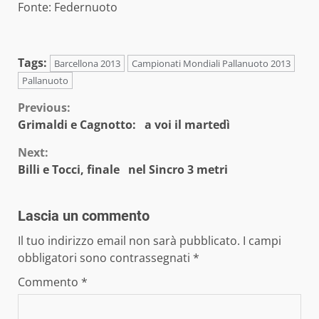
Fonte: Federnuoto
Tags:
Barcellona 2013
Campionati Mondiali Pallanuoto 2013
Pallanuoto
Continue
Previous:
Grimaldi e Cagnotto: a voi il martedì
Reading
Next:
Billi e Tocci, finale nel Sincro 3 metri
Lascia un commento
Il tuo indirizzo email non sarà pubblicato.
I campi
obbligatori sono contrassegnati
*
Commento
*