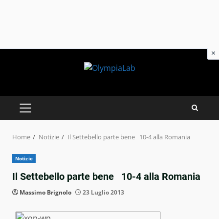
×
Skip
to
content
PRIMARY
MENU
Home
Notizie
Il Settebello parte bene 10-4 alla Romania
Notizie
Il Settebello parte bene 10-4 alla Romania
Massimo Brignolo
23 Luglio 2013