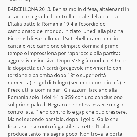
BARCELLONA 2013. Benissimo in difesa, altalenanti in
attacco malgrado il controllo totale della partita.
L’Italia batte la Romania 10-4 all’esordio del
campionato del mondo, iniziato lunedì alla piscina
Picornell di Barcellona. Il Settebello campione in
carica e vice campione olimpico domina il primo
tempo e impressiona per l’approccio alla partita:
aggressivo e incisivo. Dopo 5’38 già conduce 4-0 con
la doppietta di Aicardi (pregevole movimento con
torsione e palomba dopo 18″ e superiorità
numerica) e i gol di Felugo (secondo uomo in più) e
Presciutti a uomini pari. Gli azzurri lasciano alla
Romania solo il del 4-1 a 6’59 con una conclusione
sul primo palo di Negran che poteva essere meglio
controllata. Pieno controllo e gap che può crescere.
Ma nel secondo parziale, dopo il gol di Gallo che
finalizza una controfuga stile calcetto, l’Italia
produce tanto ma segna poco. Non trova la porta