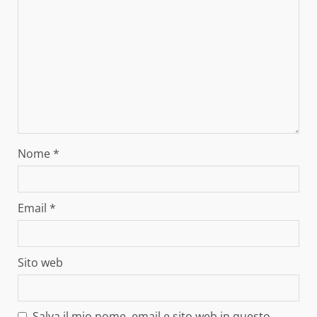
Nome
*
Email
*
Sito web
Salva il mio nome, email e sito web in questo