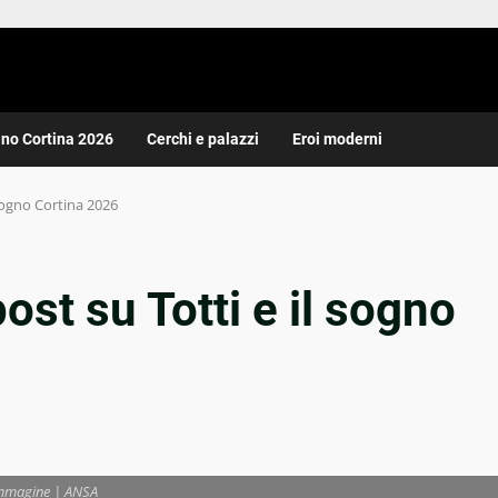
ano Cortina 2026
Cerchi e palazzi
Eroi moderni
 sogno Cortina 2026
ost su Totti e il sogno
mmagine | ANSA