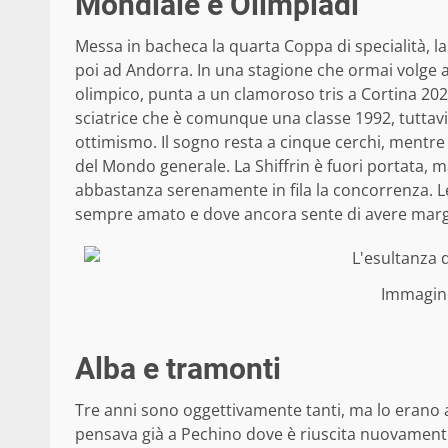
Mondiale e Olimpiadi
Messa in bacheca la quarta Coppa di specialità, la 
poi ad Andorra. In una stagione che ormai volge a
olimpico, punta a un clamoroso tris a Cortina 2
sciatrice che è comunque una classe 1992, tuttavia
ottimismo. Il sogno resta a cinque cerchi, ment
del Mondo generale. La Shiffrin è fuori portata, m
abbastanza serenamente in fila la concorrenza. Le
sempre amato e dove ancora sente di avere margin
Immagin
Alba e tramonti
Tre anni sono oggettivamente tanti, ma lo eran
pensava già a Pechino dove è riuscita nuovamente a