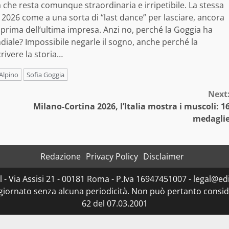
ra che resta comunque straordinaria e irripetibile. La stessa
2026 come a una sorta di “last dance” per lasciare, ancora
lba prima dell’ultima impresa. Anzi no, perché la Goggia ha
iale? Impossibile negarle il sogno, anche perché la
crivere la storia…
 Alpino
Sofia Goggia
Next
Milano-Cortina 2026, l’Italia mostra i muscoli: 1
medagli
Redazione
Privacy Policy
Disclaimer
- Via Assisi 21 - 00181 Roma - P.Iva 16947451007 - legal@edit
ggiornato senza alcuna periodicità. Non può pertanto consider
62 del 07.03.2001