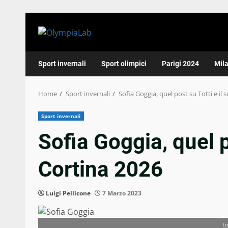
Skip
to
content
Sport invernali
Sport olimpici
Parigi 2024
Mil
Home
Sport invernali
Sofia Goggia, quel post su Totti e il
Sport invernali
Sofia Goggia, quel p
Cortina 2026
Luigi Pellicone
7 Marzo 2023
I