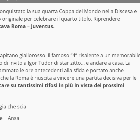
a conquistato la sua quarta Coppa del Mondo nella Discesa e
originale per celebrare il quarto titolo. Riprendere
iocava Roma – Juventus.
capitano giallorosso. Il famoso “4” risalente a un memorabil
 di invito a Igor Tudor di star zitto… e andare a casa. La
fiammato le ore antecedenti alla sfida e portato anche
 che la Roma è riuscita a vincere una partita decisiva per le
e su tantissimi tifosi in più in vista dei prossimi
e | Ansa