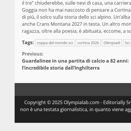
il tre” chiuderebbe, sulle nevi di casa, una carrie
Goggia non ha mai nascosto di pensare a Cortina 
di più, il solco sulla storia dello sci alpino. Un’a
anche Crans Montana 2027 in testa. Un altro mond
ragazza, oltre alla poesia, è abituata, eccome, a s
Tags:
coppa del mondo sci
cortina 2026
Olimpiadi
Sci
Continue
Previous:
Guardalinee in una partita di calcio a 82 anni:
Reading
l’incredibile storia dall’Inghilterra
Copyright © 2025 Olympialab.com - Editorially Srl 
non è una testata giornalistica, in quanto viene a