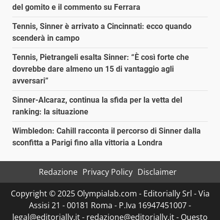
del gomito e il commento su Ferrara
Tennis, Sinner è arrivato a Cincinnati: ecco quando
scenderà in campo
Tennis, Pietrangeli esalta Sinner: “È così forte che
dovrebbe dare almeno un 15 di vantaggio agli
avversari”
Sinner-Alcaraz, continua la sfida per la vetta del
ranking: la situazione
Wimbledon: Cahill racconta il percorso di Sinner dalla
sconfitta a Parigi fino alla vittoria a Londra
Redazione
Privacy Policy
Disclaimer
Copyright © 2025 Olympialab.com - Editorially Srl - Via
Assisi 21 - 00181 Roma - P.Iva 16947451007 -
legal@editorially.it - redazione@editorially.it - Questo