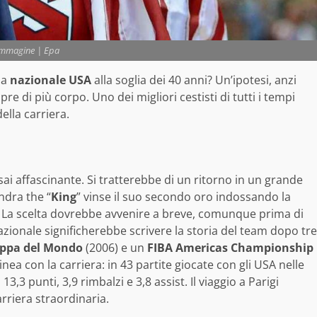
mmagine | Epa
la
nazionale USA
alla soglia dei 40 anni? Un’ipotesi, anzi
 di più corpo. Uno dei migliori cestisti di tutti i tempi
lla carriera.
ai affascinante. Si tratterebbe di un ritorno in un grande
ndra the “
King
” vinse il suo secondo oro indossando la
. La scelta dovrebbe avvenire a breve, comunque prima di
azionale significherebbe scrivere la storia del team dopo tre
ppa del Mondo
(2006) e un
FIBA Americas Championship
nea con la carriera: in 43 partite giocate con gli USA nelle
,3 punti, 3,9 rimbalzi e 3,8 assist. Il viaggio a Parigi
riera straordinaria.