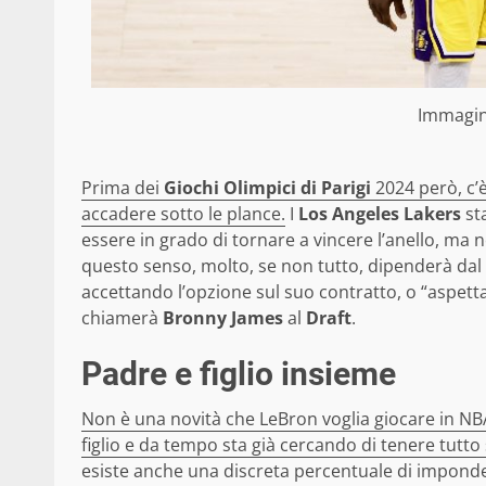
Immagin
Prima dei
Giochi Olimpici di Parigi
2024 però, c’
accadere sotto le plance.
I
Los Angeles Lakers
st
essere in grado di tornare a vincere l’anello, ma 
questo senso, molto, se non tutto, dipenderà dal f
accettando l’opzione sul suo contratto, o “aspetta
chiamerà
Bronny James
al
Draft
.
Padre e figlio insieme
Non è una novità che LeBron voglia giocare in NB
figlio e da tempo sta già cercando di tenere tutto 
esiste anche una discreta percentuale di imponder