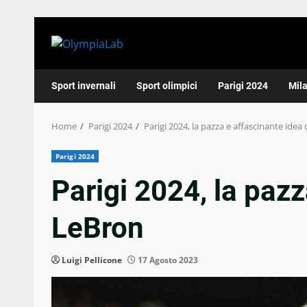
Skip
to
content
Sport invernali
Sport olimpici
Parigi 2024
Mil
Home
Parigi 2024
Parigi 2024, la pazza e affascinante idea
Parigi 2024
Parigi 2024, la pazz
LeBron
Luigi Pellicone
17 Agosto 2023