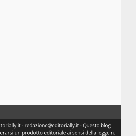
:
i
…
orially.it - redazione@editorially.it - Questo blog
arsi un prodotto editoriale ai sensi della legge n.