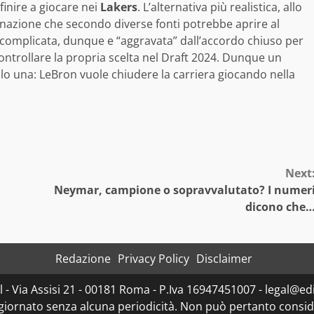
inire a giocare nei
Lakers
. L’alternativa più realistica, allo
inazione che secondo diverse fonti potrebbe aprire al
 complicata, dunque e “aggravata” dall’accordo chiuso per
ontrollare la propria scelta nel Draft 2024. Dunque un
solo una: LeBron vuole chiudere la carriera giocando nella
Next
Neymar, campione o sopravvalutato? I numer
dicono che
Redazione
Privacy Policy
Disclaimer
- Via Assisi 21 - 00181 Roma - P.Iva 16947451007 - legal@edit
ggiornato senza alcuna periodicità. Non può pertanto consider