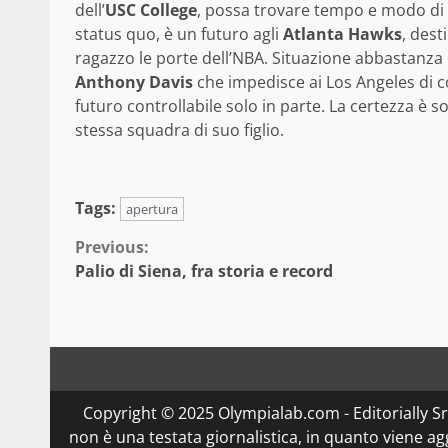
dell’
USC College
, possa trovare tempo e modo di f
status quo, è un futuro agli
Atlanta Hawks
, dest
ragazzo le porte dell’NBA. Situazione abbastanza
Anthony Davis
che impedisce ai Los Angeles di c
futuro controllabile solo in parte. La certezza è 
stessa squadra di suo figlio.
Tags:
apertura
Continue
Previous:
Palio di Siena, fra storia e record
Reading
Copyright © 2025 Olympialab.com - Editorially Srl 
non è una testata giornalistica, in quanto viene a