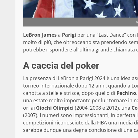
I
LeBron James
a
Parigi
per una “Last Dance” con 
molto di più, che oltreoceano sta prendendo sempre
potrebbe rispondere all’ultima grande chiamata de
A caccia del poker
La presenza di LeBron a Parigi 2024 è una idea ass
torneo internazionale dopo 12 anni, quando a Lo
canotta a stelle e strisce, dopo quello di
Pechino
una estate molto importante per lui: tornare in n
ori ai
Giochi Olimpici
(2004, 2008 e 2012), una
Co
(2007). I numeri sono impressionanti, in perfetta li
competizioni riconosciute dalla FIBA una media di 13
sarebbe dunque una degna conclusione di una car