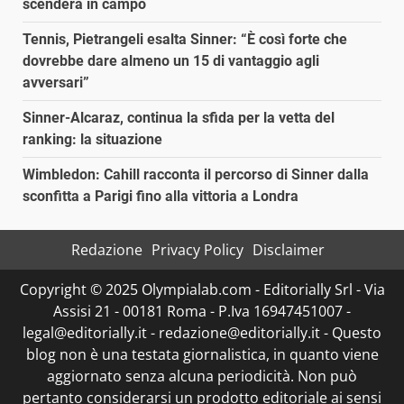
scenderà in campo
Tennis, Pietrangeli esalta Sinner: “È così forte che
dovrebbe dare almeno un 15 di vantaggio agli
avversari”
Sinner-Alcaraz, continua la sfida per la vetta del
ranking: la situazione
Wimbledon: Cahill racconta il percorso di Sinner dalla
sconfitta a Parigi fino alla vittoria a Londra
Redazione
Privacy Policy
Disclaimer
Copyright © 2025 Olympialab.com - Editorially Srl - Via
Assisi 21 - 00181 Roma - P.Iva 16947451007 -
legal@editorially.it - redazione@editorially.it - Questo
blog non è una testata giornalistica, in quanto viene
aggiornato senza alcuna periodicità. Non può
pertanto considerarsi un prodotto editoriale ai sensi