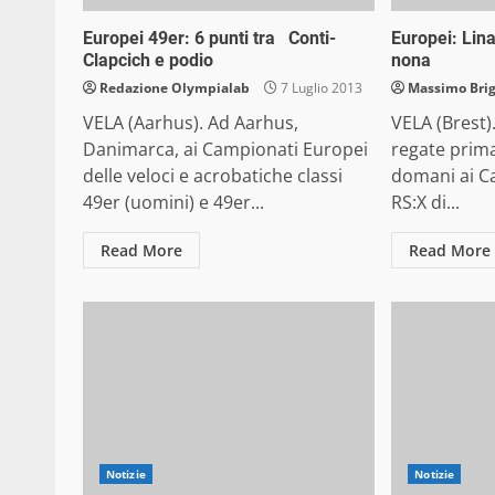
Europei 49er: 6 punti tra Conti-
Europei: Lina
Clapcich e podio
nona
Redazione Olympialab
7 Luglio 2013
Massimo Bri
VELA (Aarhus). Ad Aarhus,
VELA (Brest)
Danimarca, ai Campionati Europei
regate prima
delle veloci e acrobatiche classi
domani ai C
49er (uomini) e 49er...
RS:X di...
Read More
Read More
Notizie
Notizie