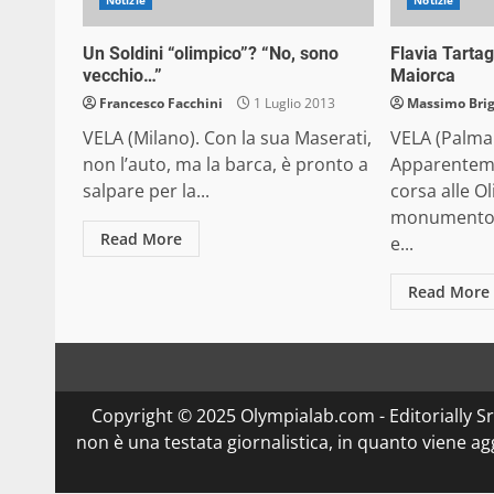
Un Soldini “olimpico”? “No, sono
Flavia Tarta
vecchio…”
Maiorca
Francesco Facchini
1 Luglio 2013
Massimo Bri
VELA (Milano). Con la sua Maserati,
VELA (Palma
non l’auto, ma la barca, è pronto a
Apparenteme
salpare per la...
corsa alle O
monumento 
Read More
e...
Read More
Copyright © 2025 Olympialab.com - Editorially Srl 
non è una testata giornalistica, in quanto viene a