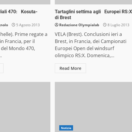
diali 470: Kosuta-
Tartaglini settima agli Europei RS:X
di Brest
gnolo
5 Agosto 2013
Redazione Olympialab
8 Luglio 2013
helle). Prime regate a
VELA (Brest). Conclusioni ieri a
in Francia, per il
Brest, in Francia, dei Campionati
 del Mondo 470,
Europei Open del windsurf
.
olimpico RS:X. Domenica,...
Read More
Notizie