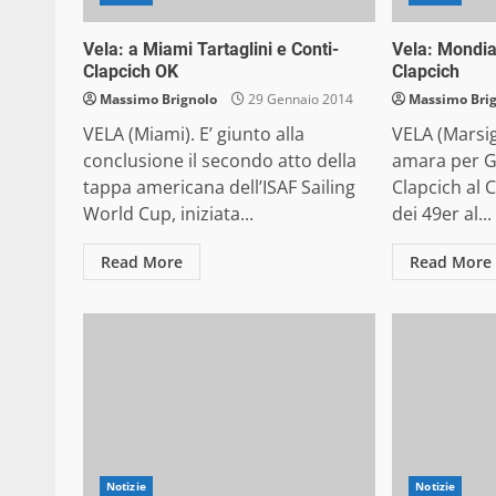
Vela: a Miami Tartaglini e Conti-
Vela: Mondial
Clapcich OK
Clapcich
Massimo Brignolo
29 Gennaio 2014
Massimo Bri
VELA (Miami). E’ giunto alla
VELA (Marsig
conclusione il secondo atto della
amara per Gi
tappa americana dell’ISAF Sailing
Clapcich al
World Cup, iniziata...
dei 49er al...
Read More
Read More
Notizie
Notizie