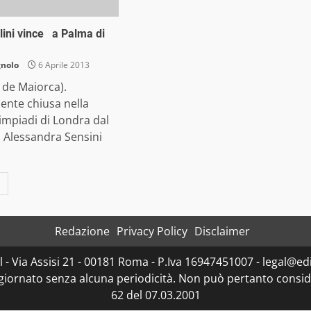
glini vince a Palma di
gnolo
6 Aprile 2013
 de Maiorca).
nte chiusa nella
limpiadi di Londra dal
Alessandra Sensini
Redazione
Privacy Policy
Disclaimer
- Via Assisi 21 - 00181 Roma - P.Iva 16947451007 - legal@edit
ggiornato senza alcuna periodicità. Non può pertanto consider
62 del 07.03.2001