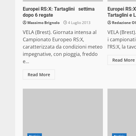
Europei RS:X: Tartaglini settima
Europei RS:X
dopo 6 regate
Tartaglini e 
Massimo Brignolo
4 Luglio 2013
Redazione O
VELA (Brest). Giornata intensa al
VELA (Brest).
Campionato Europeo RS:X,
i campionati
caratterizzata da condizioni meteo
l’RS:X, la tavo
impegnative, con pioggia, freddo
Read More
e...
Read More
Notizie
Notizie